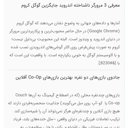
معرفی 3 مرورگر ناشناخته اندروید جایگزین گوگل کروم
آمارها و داده‌های جهانی به وضوح نشان می‌دهند که گوگل کروم
(Google Chrome) در حال حاضر محبوب‌ترین و پرکاربردترین مرورگر
در دنیای اندروید و ویندوز است. البته این محبوبیت بی‌دلیل نیست؛
کروم به صورت پیش‌فرض روی اکثر گوشی‌های اندرویدی نصب شده
و با اکوسیستم گوگل به خوبی یکپارچه است. با واقعیت این است که
با [&#8230;]
جادوی بازی‌های دو نفره: بهترین بازی‌های Co-Op آفلاین
بازی‌های چندنفره محلی (که در اصطلاح گیمینگ به آن‌ها Couch
Co-op یا کو-آپ روی مبل می‌گویند) جذابیت منحصربه‌فردی دارند که
هیچ بازی آنلاین و چندنفره‌ای هرگز نمی‌تواند آن را شبیه‌سازی کند.
ترکیب تعاملات فیزیکی در دنیای واقعی —مثل خنده‌های بلند، فریاد
زدن بر سر دوستتان وقتی اشتباه می‌کند، یا حتی سقلمه‌زدن به