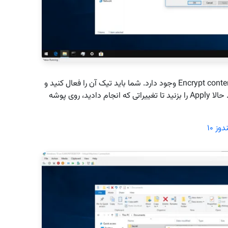
در پایین پنل جدید عبارتی با عنوان Encrypt contents to secure data وجود دارد. شما باید تیک آن را فعال کنید و
سپس OK را زده تا به پنجره اصلی Properties باز گردید. حالا Apply را بزنید تا تغییراتی که انجام دادید، روی پوشه
ز ۱۰