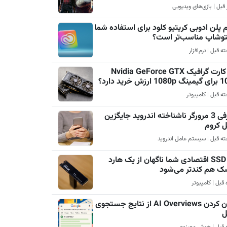
 پلن ادوبی کریتیو کلود برای استفاده شما
فتوشاپ مناسب‌تر است؟
چرا کارت گرافیک Nvidia GeForce GTX
رزش خرید دارد؟
معرفی 3 مرورگر ناشناخته اندروید جایگزین
ل کروم
چرا SSD اقتصادی شما ناگهان از یک هارد
ک هم کندتر می‌شود
پنهان کردن AI Overviews از نتایج جستجوی
ل