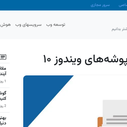
صاصی
سرور مجازی
توسعه وب
سرویسهای وب
هوش م
تر بدانیم
ه‌های ویندوز ۱۰
آیند
1 روز قبل | اخبار
گوشی
کنید
2 روز قبل | سیستم عامل اندروید
دنیا