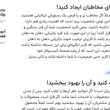
 مخاطبان ایجاد کنید!
جادو
Co-Op 
ثلاً اگر مخاطب پر و پا قرص یک رستورانی ایتالیایی هستید،
د. این نوعی شخصیت برند است که اهمیت زیادی هم دارد!
1 ماه قبل | بازی‌های ویدیویی
قی داشته باشید، سعی کنید شخصیت شما آن قدر سنگین و
آمو
ار کنند! زیرا در این صورت باید قید بازاریابی دهان به دهان
فقط در 
 باشد تا کاربران ترغیب شوند بازاریابی دهان به دهان
1 ماه قبل | کامپیوتر
می باشید که کاربر انگیزه‌ای برای این مسئله نداشته باشد.
ام دهید، این است که از پشت‌صحنه کسب‌وکار خود
ا کاربر حس صمیمیت با شما داشته باشد و تاثیر بسیار
ول
 کنید و آن را بهبود ببخشید!
 است! اگر نتوانید نظر آن‌ها را جلب کنید، پس از مدتی
د محصولات یا خدمات شما باشد. اگر قرار است محصولات یا
ی مشتریان، آن را بهبود نبخشید بهتر است اصلاً محصول
ما در ابتدا چقدر خوب یا بد است، بلکه مهم این است که