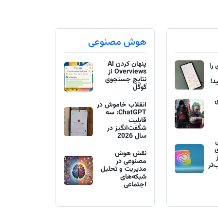
هوش مصنوعی
پنهان کردن AI
را
Overviews از
نتایج جستجوی
د!
گوگل
ی
انقلاب خاموش در
ChatGPT: سه
قابلیت
شگفت‌انگیز در
سال 2026
ی
نقش هوش
مصنوعی در
تر
مدیریت و تحلیل
شبکه‌های
اجتماعی