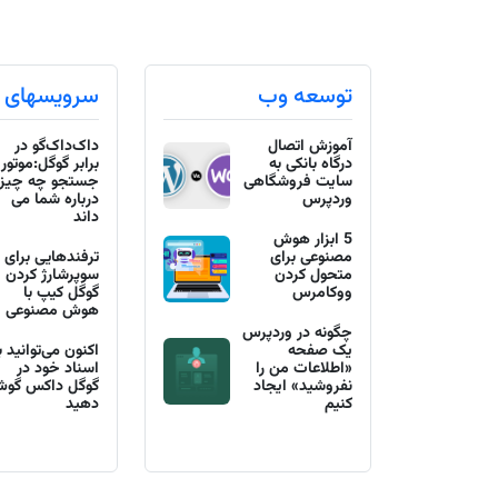
توسعه وب
سرویسهای 
آموزش اتصال
داک‌داک‌گو در
درگاه بانکی به
برابر گوگل:موتور
سایت فروشگاهی
جستجو چه چیز
وردپرس
درباره شما می
داند
5 ابزار هوش
مصنوعی برای
ترفندهایی برای
متحول کردن
سوپرشارژ کردن
ووکامرس
گوگل کیپ با
هوش مصنوعی
چگونه در وردپرس
یک صفحه
اکنون می‌توانید ب
«اطلاعات من را
اسناد خود در
نفروشید» ایجاد
گوگل داکس گو
کنیم
دهید