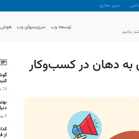
صاصی
سرور مجازی
توسعه وب
سرویسهای وب
هوش م
تر بدانیم
 به دهان در کسب‌وکار
گوشی
کنید
13 ساعت قبل | سیستم عامل اندروید
دنیا
3 روز قبل | بازی‌های ویدیویی
کدام
از 