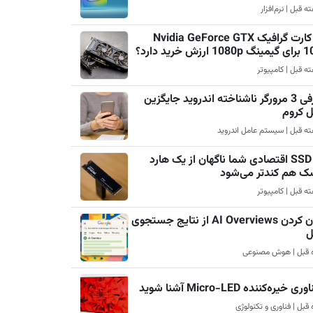
چرا کارت گرافیک Nvidia GeForce GTX
رزش خرید دارد؟
معرفی 3 مرورگر ناشناخته اندروید جایگزین
ل کروم
چرا SSD اقتصادی شما ناگهان از یک هارد
ک هم کندتر می‌شود
پنهان کردن AI Overviews از نتایج جستجوی
ل
ری خیره‌کننده Micro-LED آشنا شوید