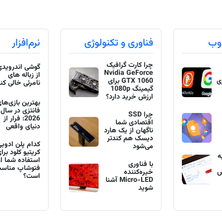
وب
فناوری و تکنولوژی
نرم‌افزار
چرا کارت گرافیک
گوشی اندرویدی 
Nvidia GeForce
از زباله های
ی
GTX 1060 برای
نامرئی خالی کنی
گیمینگ 1080p
ارزش خرید دارد؟
بهترین بازی‌ها
فانتزی در سال
چرا SSD
2026: فرار از
اقتصادی شما
دنیای واقعی
ناگهان از یک هارد
دیسک هم کندتر
کدام پلن ادوبی
می‌شود
کریتیو کلود برا
ه
استفاده شما از
با فناوری
فتوشاپ مناسب‌
ش
خیره‌کننده
است؟
Micro-LED آشنا
شوید