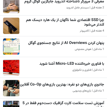
معرفی 3 مرورگر ناشناخته اندروید جایگزین گوگل کروم
2 هفته قبل | سیستم عامل اندروید
چرا SSD اقتصادی شما ناگهان از یک هارد دیسک هم
کندتر می‌شود
4 هفته قبل | کامپیوتر
پنهان کردن AI Overviews از نتایج جستجوی گوگل
1 ماه قبل | هوش مصنوعی
با فناوری خیره‌کننده Micro-LED آشنا شوید
1 ماه قبل | فناوری و تکنولوژی
جادوی بازی‌های دو نفره: بهترین بازی‌های Co-Op آفلاین
1 ماه قبل | بازی‌های ویدیویی
آموزش تست سلامت کارت گرافیک دست‌دوم فقط در 5