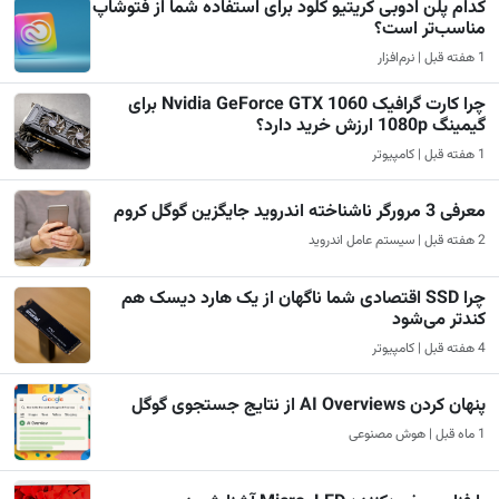
کدام پلن ادوبی کریتیو کلود برای استفاده شما از فتوشاپ
مناسب‌تر است؟
1 هفته قبل | نرم‌افزار
چرا کارت گرافیک Nvidia GeForce GTX 1060 برای
گیمینگ 1080p ارزش خرید دارد؟
1 هفته قبل | کامپیوتر
معرفی 3 مرورگر ناشناخته اندروید جایگزین گوگل کروم
2 هفته قبل | سیستم عامل اندروید
چرا SSD اقتصادی شما ناگهان از یک هارد دیسک هم
کندتر می‌شود
4 هفته قبل | کامپیوتر
پنهان کردن AI Overviews از نتایج جستجوی گوگل
1 ماه قبل | هوش مصنوعی