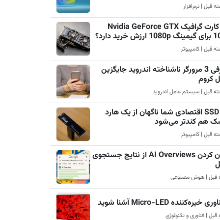
چرا کارت گرافیک Nvidia GeForce GTX
رزش خرید دارد؟
معرفی 3 مرورگر ناشناخته اندروید جایگزین
ل کروم
چرا SSD اقتصادی شما ناگهان از یک هارد
ک هم کندتر می‌شود
پنهان کردن AI Overviews از نتایج جستجوی
ل
ری خیره‌کننده Micro-LED آشنا شوید