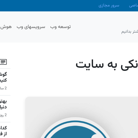
صاصی
سرور مجازی
توسعه وب
سرویسهای وب
هوش م
تر بدانیم
نکی به سایت
گوشی
کنید
2 ساعت قبل | سیستم عامل اندروید
دنیا
2 روز قبل | بازی‌های ویدیویی
کدام
از 