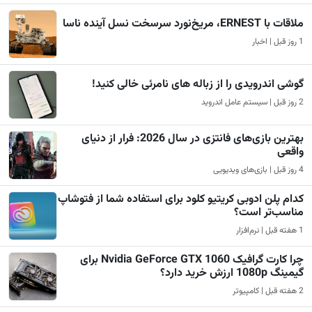
ملاقات با ERNEST، مریخ‌نورد سرسخت نسل آینده ناسا
1 روز قبل | اخبار
گوشی اندرویدی را از زباله های نامرئی خالی کنید!
2 روز قبل | سیستم عامل اندروید
بهترین بازی‌های فانتزی در سال 2026: فرار از دنیای
واقعی
4 روز قبل | بازی‌های ویدیویی
کدام پلن ادوبی کریتیو کلود برای استفاده شما از فتوشاپ
مناسب‌تر است؟
1 هفته قبل | نرم‌افزار
چرا کارت گرافیک Nvidia GeForce GTX 1060 برای
گیمینگ 1080p ارزش خرید دارد؟
2 هفته قبل | کامپیوتر