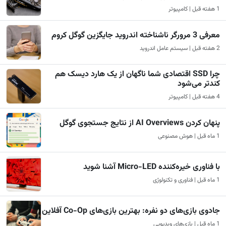
1 هفته قبل | کامپیوتر
معرفی 3 مرورگر ناشناخته اندروید جایگزین گوگل کروم
2 هفته قبل | سیستم عامل اندروید
چرا SSD اقتصادی شما ناگهان از یک هارد دیسک هم
کندتر می‌شود
4 هفته قبل | کامپیوتر
پنهان کردن AI Overviews از نتایج جستجوی گوگل
1 ماه قبل | هوش مصنوعی
با فناوری خیره‌کننده Micro-LED آشنا شوید
1 ماه قبل | فناوری و تکنولوژی
جادوی بازی‌های دو نفره: بهترین بازی‌های Co-Op آفلاین
1 ماه قبل | بازی‌های ویدیویی