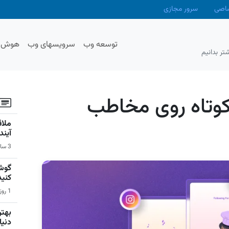
صاصی
سرور مجازی
توسعه وب
سرویسهای وب
هوش م
تر بدانیم
 کوتاه روی مخاطب
آیند
3 ساعت قبل | اخبار
گوشی
کنید
1 روز قبل | سیستم عامل اندروید
دنیا