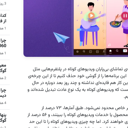
3 روز قبل | بازی‌های ویدیویی
کدام
از 
1 هفته قبل | نرم‌افزار
1060 برای گیمینگ 1080p ا
1 هفته قبل | کامپیوتر
ی تماشای بی‌پایان ویدیوهای کوتاه در پلتفرم‌هایی مثل
گوگ
ین برنامه‌ها را از گوشی خود حذف کنیم تا از این چرخه‌ی
2 هفته قبل | سیستم عامل اندروید
 کار هم فایده‌ای نداشته و چند روز بعد دوباره در حال
ت که ویدیوهای کوتاه به یک نوع عادت تبدیل شده‌اند و
دیس
م.
4 هفته قبل | کامپیوتر
به نظر می‌رسد علاقه به ویدیوهای کوتاه فقط به چند نفر خاص محدود نمی‌شود. طبق آمارها، ۷۳ درصد از
مصرف‌کنندگان ترجیح می‌دهند برای یادگیری درباره یک محصول یا خدمات ویدیوهای کوتاه را ببینند، و ۵۶ درصد از
گوگ
دیوها سرمایه‌گذاری خواهند کرد. اما چه چیزی ویدیوهای کوتاه را تا این حد