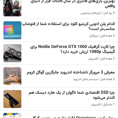
بهترین بازی‌های فانتزی در سال 2026: فرار از دنیای
واقعی
6 روز قبل | بازی‌های ویدیویی
کدام پلن ادوبی کریتیو کلود برای استفاده شما از فتوشاپ
مناسب‌تر است؟
2 هفته قبل | نرم‌افزار
چرا کارت گرافیک Nvidia GeForce GTX 1060 برای
گیمینگ 1080p ارزش خرید دارد؟
2 هفته قبل | کامپیوتر
معرفی 3 مرورگر ناشناخته اندروید جایگزین گوگل کروم
2 هفته قبل | سیستم عامل اندروید
چرا SSD اقتصادی شما ناگهان از یک هارد دیسک هم
کندتر می‌شود
1 ماه قبل | کامپیوتر