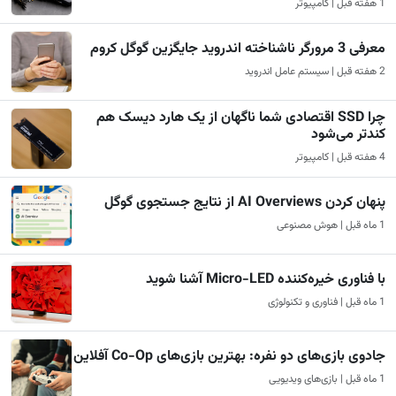
1 هفته قبل | کامپیوتر
معرفی 3 مرورگر ناشناخته اندروید جایگزین گوگل کروم
2 هفته قبل | سیستم عامل اندروید
چرا SSD اقتصادی شما ناگهان از یک هارد دیسک هم
کندتر می‌شود
4 هفته قبل | کامپیوتر
پنهان کردن AI Overviews از نتایج جستجوی گوگل
1 ماه قبل | هوش مصنوعی
با فناوری خیره‌کننده Micro-LED آشنا شوید
1 ماه قبل | فناوری و تکنولوژی
جادوی بازی‌های دو نفره: بهترین بازی‌های Co-Op آفلاین
1 ماه قبل | بازی‌های ویدیویی