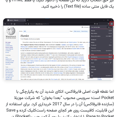
نیز حق انتخاب دارید که کل صفحه را دانلود کنید، یا فقط HTML و یا
یک فایل متنی ساده (Text file) را ذخیره کنید.
اما نقطه قوت اصلی فایرفاکس، اتکای شدید آن به یکپارچگی با
Pocket است؛ سرویس محبوب “بعدا بخوان” که شرکت موزیلا
(سازنده فایرفاکس) آن را در سال 2017 خریداری کرد. برای استفاده از
این قابلیت، کافیست روی هر کجای صفحه راست‌کلیک کرده و Save
Page to Pocket را انتخاب کنید، یا روی آیکون جیب (Pocket) در