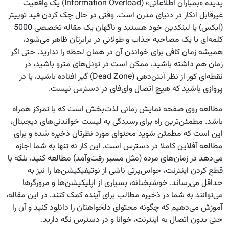
پدیده «بمباران اطلاعاتی» (Information Overload) یک واقعیت
غیرقابل انکار در دنیای مدرن است. وقتی در حال چک کردن فید توییتر
(ایکس) یا لینکدین خود هستید و ناگهان یک مقاله تخصصی 5000
کلمه‌ای یا یک مصاحبه جذاب و طولانی در برابرتان ظاهر می‌شود،
همیشه زمان کافی برای خواندن آن در همان لحظه را ندارید. حتی اگر
زمان هم داشته باشید، ممکن است در تونل‌های مترو باشید، در
نقطه‌ای کور از نظر آنتن‌دهی (Dead Zone) گیر افتاده باشید، یا در
پروازی باشید که هیچ اتصال وای‌فای در دسترس نیست.
مطالعه روی صفحه نمایش زمانی لذت‌بخش است که با تمرکز همراه
باشد. مطمئن‌ترین راه برای رسیدگی به لیست خواندنی‌های دیجیتال،
این است که مطمئن شوید محتوای مورد نظرتان ذخیره شده و برای
مطالعه آفلاین کاملا در دسترس است. این کار نه تنها به شما اجازه
می‌دهد در زمان‌های مرده (مثل مسیر رفت‌وآمد) مطالعه کنید، بلکه با
قطع کردن اینترنت، حواس‌پرتی ناشی از نوتیفیکیشن‌ها را نیز به
حداقل می‌رساند. خوشبختانه، بسیاری از اپلیکیشن‌ها و مرورگرها
می‌توانند به شما در ذخیره مطالب برای آینده کمک کنند. در این مقاله،
آموزش می‌دهیم که چگونه محتوای دلخواهتان را دانلود کنید و آن را
حتی بدون اتصال به اینترنت، خوانا و در دسترس نگه دارید.