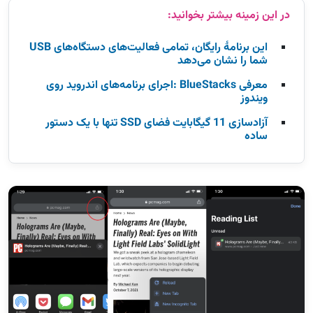
این برنامهٔ رایگان، تمامی فعالیت‌های دستگاه‌های USB
شما را نشان می‌دهد
معرفی BlueStacks :اجرای برنامه‌های اندروید روی
ویندوز
آزادسازی 11 گیگابایت فضای SSD تنها با یک دستور
ساده