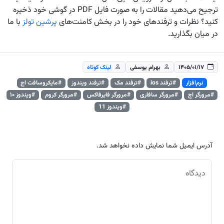
ترجیح می‌دهید مقالات را به صورت فایل PDF در گوشی خود ذخیره
کنید؟ نظرات و ترفندهای خود را در بخش کامنت‌های
پرشین تولز
با ما
در میان بگذارید.
۱۴۰۵/۰۱/۱۷
بهرام یوسفی
لینک کوتاه
نرم‌افزار
#ترفند ios
#ترفند مک
#ترفند ویندوز
#مایکروسافت اج
#مرورگر اج
#مرورگر سافاری
#مرورگر فایرفاکس
#مرورگر کروم
#ویندوز ۱۰
#ویندوز 11
آدرس ایمیل شما نمایش داده نخواهد شد.
دیدگاه