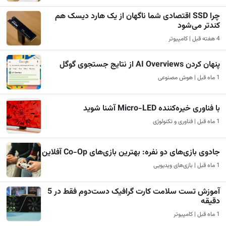
چرا SSD اقتصادی شما ناگهان از یک هارد دیسک هم
کندتر می‌شود
4 هفته قبل | کامپیوتر
پنهان کردن AI Overviews از نتایج جستجوی گوگل
1 ماه قبل | هوش مصنوعی
با فناوری خیره‌کننده Micro-LED آشنا شوید
1 ماه قبل | فناوری و تکنولوژی
جادوی بازی‌های دو نفره: بهترین بازی‌های Co-Op آفلاین
1 ماه قبل | بازی‌های ویدیویی
آموزش تست سلامت کارت گرافیک دست‌دوم فقط در 5
دقیقه
1 ماه قبل | کامپیوتر