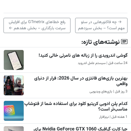
→
چه فاکتورهایی در سئو
رفع خطاهای GTmetrix برای افزایش
مهم است؟ – بخش سیزدهم
سرعت بارگذاری – بخش هفدهم
←
نوشته‌های تازه:
گوشی اندرویدی را از زباله های نامرئی خالی کنید!
24 ساعت قبل | سیستم عامل اندروید
بهترین بازی‌های فانتزی در سال 2026: فرار از دنیای
واقعی
3 روز قبل | بازی‌های ویدیویی
کدام پلن ادوبی کریتیو کلود برای استفاده شما از فتوشاپ
مناسب‌تر است؟
1 هفته قبل | نرم‌افزار
چرا کارت گرافیک Nvidia GeForce GTX 1060 برای