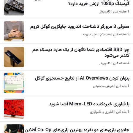
گیمینگ 1080p ارزش خرید دارد؟
1 هفته قبل | کامپیوتر
معرفی 3 مرورگر ناشناخته اندروید جایگزین گوگل کروم
2 هفته قبل | سیستم عامل اندروید
چرا SSD اقتصادی شما ناگهان از یک هارد دیسک هم
کندتر می‌شود
4 هفته قبل | کامپیوتر
پنهان کردن AI Overviews از نتایج جستجوی گوگل
1 ماه قبل | هوش مصنوعی
با فناوری خیره‌کننده Micro-LED آشنا شوید
1 ماه قبل | فناوری و تکنولوژی
جادوی بازی‌های دو نفره: بهترین بازی‌های Co-Op آفلاین