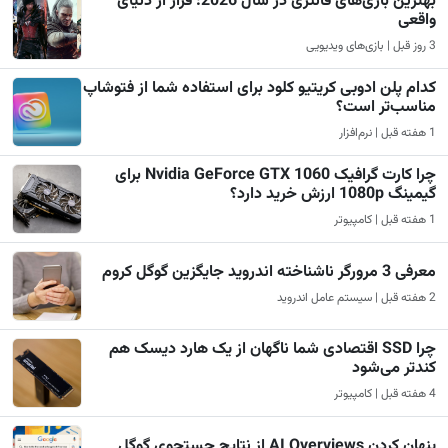
بهترین بازی‌های فانتزی در سال 2026: فرار از دنیای
واقعی
3 روز قبل | بازی‌های ویدیویی
کدام پلن ادوبی کریتیو کلود برای استفاده شما از فتوشاپ
مناسب‌تر است؟
1 هفته قبل | نرم‌افزار
چرا کارت گرافیک Nvidia GeForce GTX 1060 برای
گیمینگ 1080p ارزش خرید دارد؟
1 هفته قبل | کامپیوتر
معرفی 3 مرورگر ناشناخته اندروید جایگزین گوگل کروم
2 هفته قبل | سیستم عامل اندروید
چرا SSD اقتصادی شما ناگهان از یک هارد دیسک هم
کندتر می‌شود
4 هفته قبل | کامپیوتر
پنهان کردن AI Overviews از نتایج جستجوی گوگل