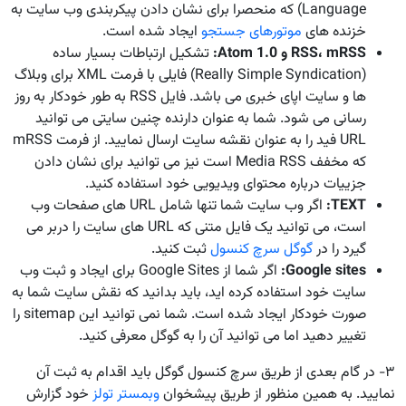
Language) که منحصرا برای نشان دادن پیکربندی وب سایت به
خزنده های
موتورهای جستجو
ایجاد شده است.
mRSS
،
RSS
و
Atom 1.0
:
تشکیل ارتباطات بسیار ساده
(Really Simple Syndication) فایلی با فرمت XML برای وبلاگ
ها و سایت اپای خبری می باشد. فایل RSS به طور خودکار به روز
رسانی می شود. شما به عنوان دارنده چنین سایتی می توانید
URL فید را به عنوان نقشه سایت ارسال نمایید. از فرمت mRSS
که مخفف Media RSS است نیز می توانید برای نشان دادن
جزییات درباره محتوای ویدیویی خود استفاده کنید.
TEXT
:
اگر وب سایت شما تنها شامل URL های صفحات وب
است، می توانید یک فایل متنی که URL های سایت را دربر می
گیرد را در
گوگل سرچ کنسول
ثبت کنید.
Google sites
:
اگر شما از Google Sites برای ایجاد و ثبت وب
سایت خود استفاده کرده اید، باید بدانید که نقش سایت شما به
صورت خودکار ایجاد شده است. شما نمی توانید این sitemap را
تغییر دهید اما می توانید آن را به گوگل معرفی کنید.
۳- در گام بعدی از طریق سرچ کنسول گوگل باید اقدام به ثبت آن
نمایید. به همین منظور از طریق پیشخوان
وبمستر تولز
خود گزارش