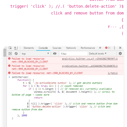
$( 'button.delete-action' ).trigger( 'click' ); //
click and remove button from dom
}
}, ۲۰۰۰
)