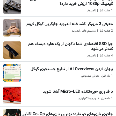
گیمینگ 1080p ارزش خرید دارد؟
1 هفته قبل | کامپیوتر
معرفی 3 مرورگر ناشناخته اندروید جایگزین گوگل کروم
2 هفته قبل | سیستم عامل اندروید
چرا SSD اقتصادی شما ناگهان از یک هارد دیسک هم
کندتر می‌شود
4 هفته قبل | کامپیوتر
پنهان کردن AI Overviews از نتایج جستجوی گوگل
1 ماه قبل | هوش مصنوعی
با فناوری خیره‌کننده Micro-LED آشنا شوید
1 ماه قبل | فناوری و تکنولوژی
جادوی بازی‌های دو نفره: بهترین بازی‌های Co-Op آفلاین