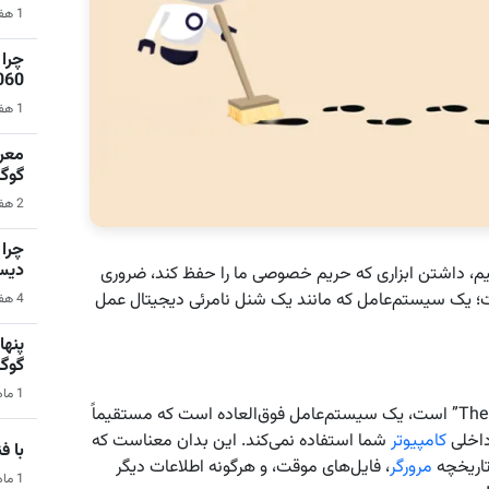
1 هفته قبل | نرم‌افزار
1060 برای گیمینگ 1080p ا
1 هفته قبل | کامپیوتر
گوگ
2 هفته قبل | سیستم عامل اندروید
دیس
م، داشتن ابزاری که حریم خصوصی ما را حفظ کند، ضروری
 شده است؛ یک سیستم‌عامل که مانند یک شنل نامرئی دیجیتال عمل
4 هفته قبل | کامپیوتر
گوگ
1 ماه قبل | هوش مصنوعی
Tails که مخفف “The Amnesic Incognito Live System” است، یک سیستم‌عامل فوق‌العاده است که مستقیماً
کامپیوتر
شما استفاده نمی‌کند. این بدان معناست که
با فناو
تاریخچه
مرورگر
، فایل‌های موقت، و هرگونه اطلاعات دیگر
1 ماه قبل | فناوری و تکنولوژی