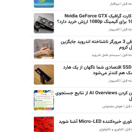
چرا کارت گرافیک Nvidia GeForce GTX
رزش خرید دارد؟
معرفی 3 مرورگر ناشناخته اندروید جایگزین
ل کروم
چرا SSD اقتصادی شما ناگهان از یک هارد
ک هم کندتر می‌شود
پنهان کردن AI Overviews از نتایج جستجوی
ل
ری خیره‌کننده Micro-LED آشنا شوید