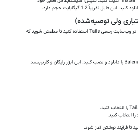
ابتدا به وب‌سایت رسمی Tails بروید و روی دکمه “Install Tails” کلیک کنید. سپس، سیستم‌عامل فعلی خود
پس از اتمام دانلود، می‌توانید از گزینه تأیید صحت فایل در وب‌سایت رسمی Tails استفاده کنید تا مطمئن شوید که
برای انتقال فایل Tails روی فلش USB، برنامه Balena Etcher را دانلود و نصب کنید. این ابزار رایگان و کاربرپسند