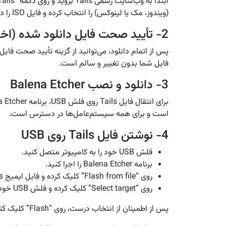
(ویندوز، مک یا لینوکس) را انتخاب کرده و فایل ISO را دانلود کنید. این فایل تقریباً 1.2 گیگابایت حجم دارد.
2- تأیید صحت فایل دانلود شده (اختیاری ولی توصیه‌شده)
فایل شما بدون تغییر و سالم است.
3- دانلود و نصب Balena Etcher
است و برای همه سیستم‌عامل‌ها در دسترس است.
4- نوشتن فایل Tails روی USB
فلش USB خود را به کامپیوتر متصل کنید.
برنامه Balena Etcher را اجرا کنید.
روی “Flash from file” کلیک کرده و فایل ایمیج Tails را انتخاب کنید.
روی “Select target” کلیک کرده و فلش USB خود را انتخاب کنید.
پس از اطمینان از انتخاب درست، روی “Flash” کلیک کنید تا فرآیند نوشتن آغاز شود.