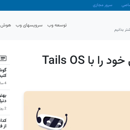
صاصی
سرور مجازی
توسعه وب
سرویسهای وب
هوش م
تر بدانیم
چگونه ردپای دیجیتالی خود را با Tails OS
گوشی
کنید
4 ساعت قبل | سیستم عامل اندروید
دنیا
2 روز قبل | بازی‌های ویدیویی
کدام
از 