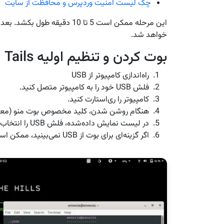
چک لیست امنیت وردپرس و محافظت از سایت
این مرحله ممکن است 5 تا 10 دقی
خواهد شد.
بوت کردن و تنظیم اولیه Tails
راه‌اندازی کامپیوتر از USB
فلش USB خود را به کامپیوتر متصل کنید.
کامپیوتر را ری‌استارت کنید.
هنگام روشن شدن، کلید مخصوص بوت منو (معمولاً F12، F2، Esc یا Delete) را فشا
در لیست نمایش داده‌شده، فلش USB را انتخاب کنید.
اگر گزینه‌ای برای بوت از USB نمی‌بینید، ممکن است نیاز باشد ترتیب بوت را از تنظیمات بایوس تغییر دهید.