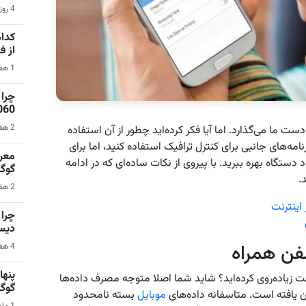
4 روز قبل | بازی‌های ویدیویی
کدام
از 
1 هفته قبل | نرم‌افزار
1060 برای گیمینگ 1080p ا
2 هفته قبل | کامپیوتر
ت ما می‌گذارد. اما آیا فکر کرده‌اید چطور از آن استفاده
رنامه‌های جانبی برای کنترل ترافیک استفاده کنید، اما برای
تگاه بهره ببرید. با پیروی از نکات ساده‌ای که در ادامه
گوگ
.
2 هفته قبل | سیستم عامل اندروید
 اینترنت
دیس
4 هفته قبل | کامپیوتر
لت زیاده‌روی کرده‌اید؟ شاید شما اصلا متوجه مصرف داده‌ها
گوگ
ان یافته است. متاسفانه داده‌های
موبایل
بسته نامحدود