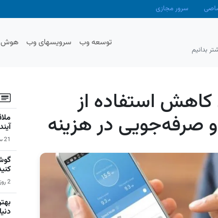
صاصی
سرور مجازی
توسعه وب
سرویسهای وب
هوش م
تر بدانیم
ی کاهش استفاده از
و صرفه‌جویی در هزینه
آیند
21 ساعت قبل | اخبار
گوشی
کنید
2 روز قبل | سیستم عامل اندروید
دنیا