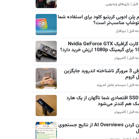
 پلن ادوبی کریتیو کلود برای استفاده شما
فتوشاپ مناسب‌تر است؟
چرا کارت گرافیک Nvidia GeForce GTX
رزش خرید دارد؟
معرفی 3 مرورگر ناشناخته اندروید جایگزین
ل کروم
چرا SSD اقتصادی شما ناگهان از یک هارد
ک هم کندتر می‌شود
پنهان کردن AI Overviews از نتایج جستجوی
ل