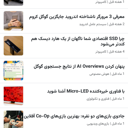
1 هفته قبل | کامپیوتر
معرفی 3 مرورگر ناشناخته اندروید جایگزین گوگل کروم
2 هفته قبل | سیستم عامل اندروید
چرا SSD اقتصادی شما ناگهان از یک هارد دیسک هم
کندتر می‌شود
4 هفته قبل | کامپیوتر
پنهان کردن AI Overviews از نتایج جستجوی گوگل
1 ماه قبل | هوش مصنوعی
با فناوری خیره‌کننده Micro-LED آشنا شوید
1 ماه قبل | فناوری و تکنولوژی
جادوی بازی‌های دو نفره: بهترین بازی‌های Co-Op آفلاین
1 ماه قبل | بازی‌های ویدیویی