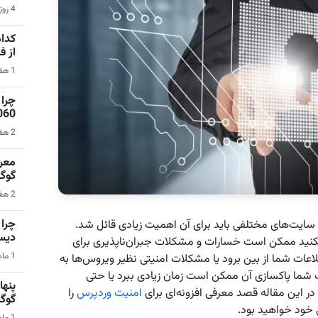
4 روز قبل | بازی‌های ویدیویی
کدام
از 
1 هفته قبل | نرم‌افزار
1060 برای گیمینگ 1080p ا
2 هفته قبل | کامپیوتر
گوگ
2 هفته قبل | سیستم عامل اندروید
 سایت‌های مختلفی باید برای آن اهمیت زیادی قائل شد.
دیس
نکنید ممکن است خسارات و مشکلات جبران‌ناپذیری برای
1 ماه قبل | کامپیوتر
اعات شما از بین برود یا مشکلات امنیتی نظیر ویروس‌ها به
شما پاکسازی آن ممکن است زمان زیادی ببرد یا حتی
 این مقاله قصد معرفی افزونه‌ای برای
امنیت وردپرس
را
گوگ
 خود خواهید بود.