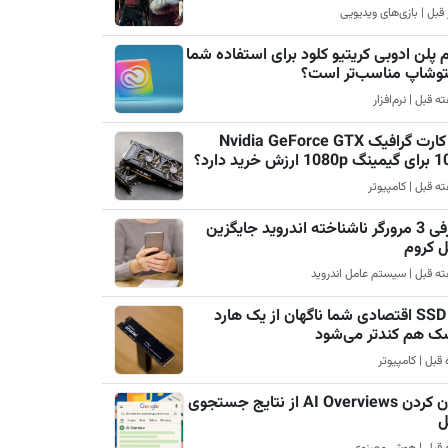
 پلن ادوبی کریتیو کلود برای استفاده شما
فتوشاپ مناسب‌تر است؟
چرا کارت گرافیک Nvidia GeForce GTX
رزش خرید دارد؟
معرفی 3 مرورگر ناشناخته اندروید جایگزین
ل کروم
چرا SSD اقتصادی شما ناگهان از یک هارد
ک هم کندتر می‌شود
پنهان کردن AI Overviews از نتایج جستجوی
ل