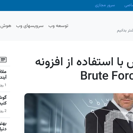
صاصی
سرور مجازی
توسعه وب
سرویسهای وب
هوش م
تر بدانیم
ا استفاده از افزونه
Brute For
آیند
1 روز قبل | اخبار
گوشی
کنید
2 روز قبل | سیستم عامل اندروید
دنیا