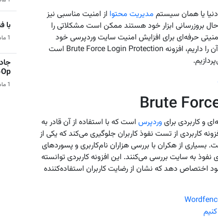
1 ماه قبل | هوش مصنوعی
دنیا یا همان سیستم
مدیریت محتوا
از امنیت مناسبی نیز
با فناو
 حال بروزرسانی ابزار خود هستند ممکن است مشکلاتی را
ه امنیتی حرفه‌ای برای افزایش امنیت سایت وردپرسی خود
1 ماه قبل | فناوری و تکنولوژی
خواهید داشت. افزونه‌ای که در این مقاله قصد معرفی آن را داریم، افزونه Brute Force Login Protection است
ردازیم.
جادو
Co-Op 
1 ماه قبل | بازی‌های ویدیویی
وردپرس
است که با استفاده از آن قادر به
ه کاربردی از تست نفوذ کاربران جلوگیری می‌کند که یکی از
 بسیاری از هکران با بررسی هزاران نام‌کاربری و پسوردهای
رای نفوذ به سایت بررسی می‌کنند. این افزونه کاربردی توانسته
+۲۰,۰۰۰ نصب خود امتیاز ۴/۲ از ۵ را به خود اختصاص دهد که نشان از رضایت کاربران استفاده‌کننده
کنیم