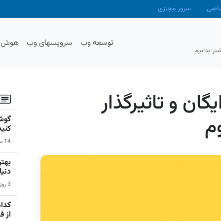
صاصی
سرور مجازی
توسعه وب
سرویسهای وب
هوش م
تر بدانیم
یگان و تاثیرگذار
م
گوشی
کنید
14 ساعت قبل | سیستم عامل اندروید
دنیا
3 روز قبل | بازی‌های ویدیویی
کدام
از 