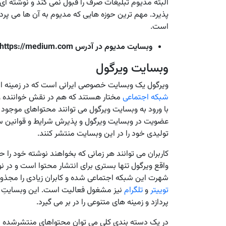
البته مدیوم تبلیغات صرف را قبول نمی کند و نوشته ای 
پذیرد. مهم ترین حوزه هایی که مدیوم به آن ها می پرد
است.
وبسایت مدیوم در آدرس https://medium.com/ مشاهده می شود.
وبسایت ویرگول
ویرگول یک وبسایت خصوصی ایرانی است که در زمینه انتشا
شبکه اجتماعی
مختار هستند که هم در نقش خواننده و 
با ورود به وبسایت ویرگول می توانند محتواهای موجود را 
عضویت در وبسایت ویرگول و پذیرش شرایط و قوانین سا
تولیدی خود را در این وبسایت منتشر کنند.
کاربران می توانند هر زمانی که بخواهند نوشته خود را ح
واقع ویرگول تنها بستری برای انتشار محتوا است و در
شهرت این شبکه اجتماعی شده و کابران زیادی را مجذوب
توییتر
و
تلگرام
نیز مشغول فعالیت است. این وبسایتِ ان
پردازد و زمینه های متنوعی را در بر می گیرد.
در یک دسته بندی کلی می توان محتواهای منتشرشده د