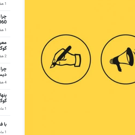
1 هفته قبل | نرم‌افزار
1060 برای گیمینگ 1080p ا
1 هفته قبل | کامپیوتر
گوگ
2 هفته قبل | سیستم عامل اندروید
دیس
4 هفته قبل | کامپیوتر
گوگ
1 ماه قبل | هوش مصنوعی
با فناو
1 ماه قبل | فناوری و تکنولوژی