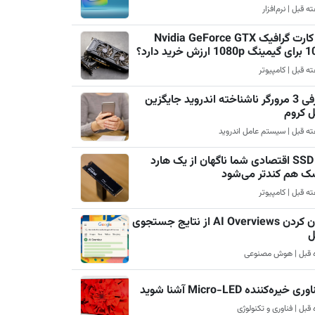
چرا کارت گرافیک Nvidia GeForce GTX
رزش خرید دارد؟
معرفی 3 مرورگر ناشناخته اندروید جایگزین
ل کروم
چرا SSD اقتصادی شما ناگهان از یک هارد
ک هم کندتر می‌شود
پنهان کردن AI Overviews از نتایج جستجوی
ل
ری خیره‌کننده Micro-LED آشنا شوید