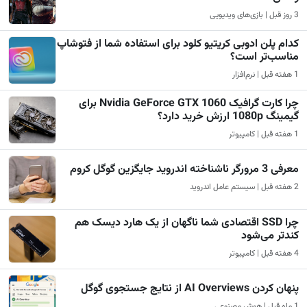
3 روز قبل | بازی‌های ویدیویی
کدام پلن ادوبی کریتیو کلود برای استفاده شما از فتوشاپ
مناسب‌تر است؟
1 هفته قبل | نرم‌افزار
چرا کارت گرافیک Nvidia GeForce GTX 1060 برای
گیمینگ 1080p ارزش خرید دارد؟
1 هفته قبل | کامپیوتر
معرفی 3 مرورگر ناشناخته اندروید جایگزین گوگل کروم
2 هفته قبل | سیستم عامل اندروید
چرا SSD اقتصادی شما ناگهان از یک هارد دیسک هم
کندتر می‌شود
4 هفته قبل | کامپیوتر
پنهان کردن AI Overviews از نتایج جستجوی گوگل
1 ماه قبل | هوش مصنوعی