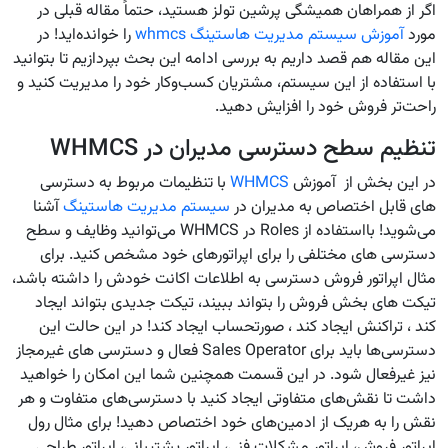
اگر از همراهان همیشگی پرشین تولز هستید، حتماً مقاله قبلی در
مورد
آموزش سیستم مدیریت هاستینگ whmcs
را خوانده‌اید! در
این مقاله هم قصد داریم به بررسی ادامه این بحث بپردازیم تا بتوانید
با استفاده از این سیستم، مشتریان کسب‌وکار خود را مدیریت کنید و
راحت‌تر فروش خود را افزایش دهید.
تنظیم سطح دسترسی مدیران در WHMCS
در این بخش از آموزش
WHMCS
با تنظیمات مربوط به دسترسی
های قابل اختصاص به مدیران در
سیستم مدیریت هاستینگ
آشنا
می‌شوید! بااستفاده از Roles در WHMCS می‌توانید وظایف و سطح
دسترسی های مختلفی را برای اپراتورهای خود مشخص کنید. برای
مثال اپراتور فروش دسترسی به اطلاعات اکانت خودش را داشته باشد،
تیکت های بخش فروش را بتواند ببیند، تیکت جدیدی بتواند ایجاد
کند ، تراکنش ایجاد کند ، صورتحساب ایجاد کند! در این حالت این
دسترسی‌ها باید برای Sales Operator فعال و دسترسی های غیرمجاز
نیز غیرفعال شود. در این قسمت همچنین شما این امکان را خواهید
داشت تا نقش‌‌های متفاوتی ایجاد کنید با دسترسی‌های متفاوت و هر
نقش را به هریک از ادمین‌های خود اختصاص دهید! برای مثال رول
اپراتور فروش، اپراتور مشکلات فنی، اپراتور پشتیبانی، اپراتور طراحی