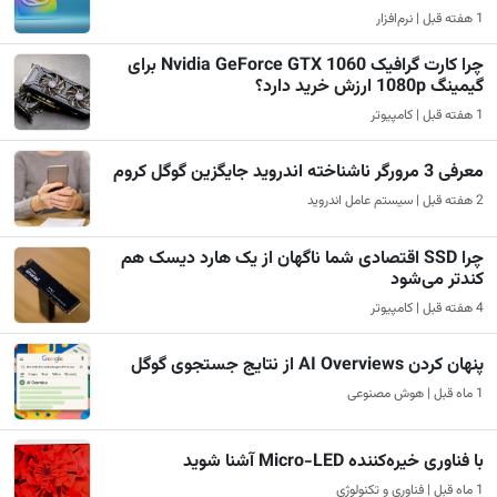
1 هفته قبل | نرم‌افزار
چرا کارت گرافیک Nvidia GeForce GTX 1060 برای
گیمینگ 1080p ارزش خرید دارد؟
1 هفته قبل | کامپیوتر
معرفی 3 مرورگر ناشناخته اندروید جایگزین گوگل کروم
2 هفته قبل | سیستم عامل اندروید
چرا SSD اقتصادی شما ناگهان از یک هارد دیسک هم
کندتر می‌شود
4 هفته قبل | کامپیوتر
پنهان کردن AI Overviews از نتایج جستجوی گوگل
1 ماه قبل | هوش مصنوعی
با فناوری خیره‌کننده Micro-LED آشنا شوید
1 ماه قبل | فناوری و تکنولوژی