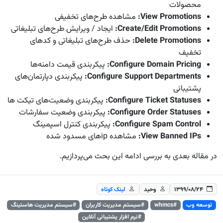
محصولات
View Promotions
:
مشاهده طرح‌های تخفیفی
Create/Edit Promotions
:
ایجاد / ویرایش طرح‌های تبلیغاتی
Delete Promotions
:
حذف طرح‌های تبلیغاتی و کدهای
تخفیف
Configure Domain Pricing
:
پیکربندی قیمت دامنه‌ها
Configure Support Departments
:
پیکربندی دپارتمان‌های
پشتیبانی
Configure Ticket Statuses
:
پیکربندی وضعیت‌های تیکت ها
Configure Order Statuses
:
پیکربندی وضعیت سفارشات
Configure Spam Control
:
پیکربندی کنترل اسپمینگ
View Banned IPs
:
مشاهده ip‌های مسدود شده
در مقاله بعدی به بررسی ادامه این بحث می‌پردازیم.
۱۳۹۹/۰۸/۲۴
وحید
لینک کوتاه
توسعه وب
#whmcs
#سیستم مدیریت کاربران
#سیستم مدیریت هاستینگ
#نرم افزار پشتیبانی آنلاین