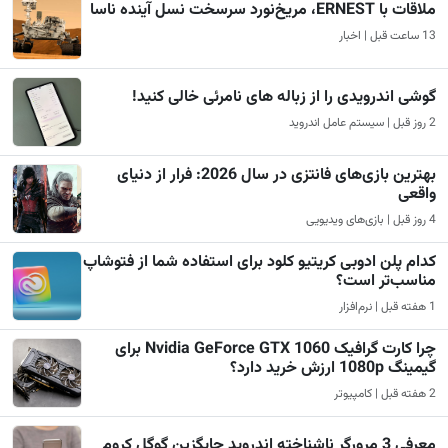
ملاقات با ERNEST، مریخ‌نورد سرسخت نسل آینده ناسا
13 ساعت قبل | اخبار
گوشی اندرویدی را از زباله های نامرئی خالی کنید!
2 روز قبل | سیستم عامل اندروید
بهترین بازی‌های فانتزی در سال 2026: فرار از دنیای
واقعی
4 روز قبل | بازی‌های ویدیویی
کدام پلن ادوبی کریتیو کلود برای استفاده شما از فتوشاپ
مناسب‌تر است؟
1 هفته قبل | نرم‌افزار
چرا کارت گرافیک Nvidia GeForce GTX 1060 برای
گیمینگ 1080p ارزش خرید دارد؟
2 هفته قبل | کامپیوتر
معرفی 3 مرورگر ناشناخته اندروید جایگزین گوگل کروم