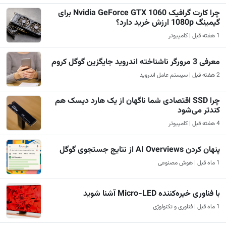
چرا کارت گرافیک Nvidia GeForce GTX 1060 برای
گیمینگ 1080p ارزش خرید دارد؟
1 هفته قبل | کامپیوتر
معرفی 3 مرورگر ناشناخته اندروید جایگزین گوگل کروم
2 هفته قبل | سیستم عامل اندروید
چرا SSD اقتصادی شما ناگهان از یک هارد دیسک هم
کندتر می‌شود
4 هفته قبل | کامپیوتر
پنهان کردن AI Overviews از نتایج جستجوی گوگل
1 ماه قبل | هوش مصنوعی
با فناوری خیره‌کننده Micro-LED آشنا شوید
1 ماه قبل | فناوری و تکنولوژی