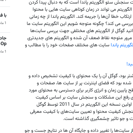
1 ماه قبل | هوش مصنوعی
سنجش سئو الگوریتم پاندا است که به دنبال پیدا کردن
لگوریتم می ‌تواند در زمان کوتاهی سایت ‌هایی با محتوا
با فناو
اب خطا آن‌ها را جریمه کند. الگوریتم پاندا از چه زمانی
 بررسی می‌ کند؟ چگونه متوجه شویم این الگوریتم سایت ما
1 ماه قبل | فناوری و تکنولوژی
دانید گوگل از الگوریتم ‌های مختلفی جهت بررسی سایت‌ها
به مرور متوجه نقاط ضعف آن شده و الگوریتم ‌های جدیدتری
جادو
Co-Op 
گوریتم پاندا
سایت ‌های مختلف صفحات خود را با مطالب و
1 ماه قبل | بازی‌های ویدیویی
ید!
تر بود، گوگل آن را یک محتوای با کیفیت تشخیص داده و
 شده بود که فضای اینترنت پر از سایت‌ ها، صفحات و
پایین زمان و انرژی کاربر برای دسترسی به محتوای مورد
. برای رفع این مشکلات و سنجش سایت بر اساس کیفیت
واقعی، الگوریتم پاندا طراحی و مورد استفاده قرار گرفت. اولین نسخه این الگوریتم در سال 2011 توسط گوگل
سنجش کیفیت محتوا و تعیین سایت‌های با کیفیت معرفی
ز سایت‌ها را تغییر داده و جایگاه آن ‌ها در نتایج جست و جو