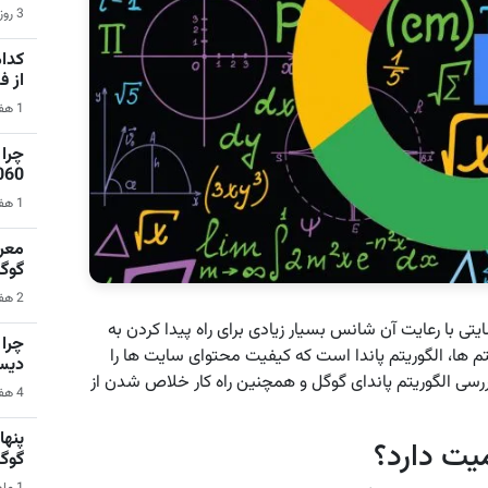
3 روز قبل | بازی‌های ویدیویی
کدام
از 
1 هفته قبل | نرم‌افزار
1060 برای گیمینگ 1080p ا
1 هفته قبل | کامپیوتر
گوگ
2 هفته قبل | سیستم عامل اندروید
ی با رعایت آن شانس بسیار زیادی برای راه پیدا کردن به
م ها، الگوریتم پاندا است که کیفیت محتوای سایت ها را
دیس
ررسی الگوریتم پاندای گوگل و همچنین راه کار خلاص شدن از
4 هفته قبل | کامپیوتر
یت دارد؟
گوگ