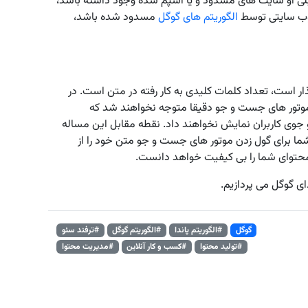
بلی او سایت‌ های مسدود و یا اسپم شده وجود داشته باشد،
وب سایتی توسط
الگوریتم ‌های گوگل
مسدود شده باشد،
ذار است، تعداد کلمات کلیدی به کار رفته در متن است. در
موتور های جست و جو دقیقا متوجه نخواهند شد که
وی کاربران نمایش نخواهند داد. نقطه مقابل این مساله
ما برای گول زدن موتور های جست و جو متن خود را از
 محتوای شما را بی کیفیت خواهد دانست.
ای گوگل می پردازیم.
گوگل
#الگوریتم پاندا
#الگوریتم گوگل
#ترفند سئو
#تولید محتوا
#کسب و کار آنلاین
#مدیریت محتوا