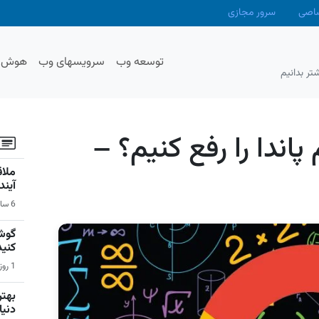
صاصی
سرور مجازی
توسعه وب
سرویسهای وب
هوش م
تر بدانیم
اندا را رفع کنیم؟ –
آیند
6 ساعت قبل | اخبار
گوشی
کنید
1 روز قبل | سیستم عامل اندروید
دنیا