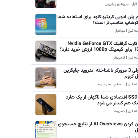
 پلن ادوبی کریتیو کلود برای استفاده شما
فتوشاپ مناسب‌تر است؟
چرا کارت گرافیک Nvidia GeForce GTX
رزش خرید دارد؟
معرفی 3 مرورگر ناشناخته اندروید جایگزین
ل کروم
چرا SSD اقتصادی شما ناگهان از یک هارد
ک هم کندتر می‌شود
پنهان کردن AI Overviews از نتایج جستجوی
ل