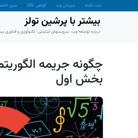
Skip to main conten
ثبت دامنه
میزبانی وب
گواهی SSL
سرور اخت
بیشتر با پرشین تولز
درباره توسعه وب، سرویسهای اینترنتی، تکنولوژی و فناوری بیش
چگونه جریمه الگوریتم پ
بخش اول