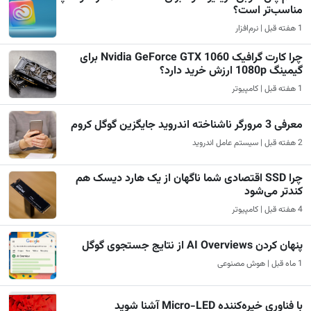
مناسب‌تر است؟
1 هفته قبل | نرم‌افزار
چرا کارت گرافیک Nvidia GeForce GTX 1060 برای
گیمینگ 1080p ارزش خرید دارد؟
1 هفته قبل | کامپیوتر
معرفی 3 مرورگر ناشناخته اندروید جایگزین گوگل کروم
2 هفته قبل | سیستم عامل اندروید
چرا SSD اقتصادی شما ناگهان از یک هارد دیسک هم
کندتر می‌شود
4 هفته قبل | کامپیوتر
پنهان کردن AI Overviews از نتایج جستجوی گوگل
1 ماه قبل | هوش مصنوعی
با فناوری خیره‌کننده Micro-LED آشنا شوید