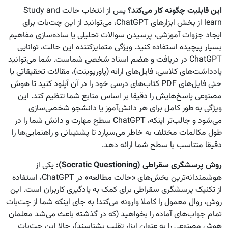
این قابلیت چگونه کار می‌کند؟
پس از انتخاب حالت Study and
learn از بخش ابزارهای ChatGPT، می‌توانید از این چت‌بات برای
ایجاد جزوات آموزشی، پرسیدن سوالات تحلیلی یا ساده‌سازی مفاهیم
بسیار پیچیده استفاده کنید. ویژگی متمایزکننده این حالت، توانایی
ChatGPT در دریافت و هضم اسناد شخصی شماست. شما می‌توانید
یادداشت‌های کلاسی، فایل‌های ارائه (پاورپوینت)، مقالات تحقیقاتی یا
حتی فایل‌های PDF کتاب‌های درسی خود را در آن آپلود کنید تا هوش
مصنوعی پاسخ‌هایش را دقیقا بر اساس منابع شما تنظیم کند. این
ویژگی به طور کامل برای هر دانش‌آموز یا دانشجو شخصی‌سازی
می‌شود و جالب‌تر اینکه، ChatGPT سطح مهارت و دانش شما را در
طول مکالمات مختلف به خاطر می‌سپارد تا پشتیبانی و راهنمایی‌ها را
دقیقا متناسب با سطح شما ارائه دهد.
روش پرسشگری سقراطی
(Socratic Questioning):
یکی از
هوشمندانه‌ترین بخش‌های «حالت مطالعه» در ChatGPT، استفاده
از تکنیک پرسشگری سقراطی برای کمک به یادگیری کاربران است. این
روش، روال معمول را کاملا وارونه می‌کند! به جای اینکه شما از چت‌بات
تمام جواب‌های آماده را بخواهید (که در گذشته باعث می‌شد معلمان
هوش مصنوعی را به عنوان ابزار تقلب بشناسند)، حالا این چت‌بات