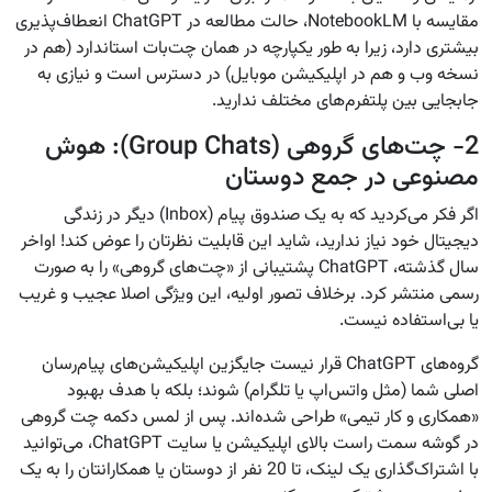
مقایسه با NotebookLM، حالت مطالعه در ChatGPT انعطاف‌پذیری
بیشتری دارد، زیرا به طور یکپارچه در همان چت‌بات استاندارد (هم در
نسخه وب و هم در اپلیکیشن موبایل) در دسترس است و نیازی به
جابجایی بین پلتفرم‌های مختلف ندارید.
2- چت‌های گروهی (Group Chats): هوش
مصنوعی در جمع دوستان
اگر فکر می‌کردید که به یک صندوق پیام (Inbox) دیگر در زندگی
دیجیتال خود نیاز ندارید، شاید این قابلیت نظرتان را عوض کند! اواخر
سال گذشته، ChatGPT پشتیبانی از «چت‌های گروهی» را به صورت
رسمی منتشر کرد. برخلاف تصور اولیه، این ویژگی اصلا عجیب و غریب
یا بی‌استفاده نیست.
گروه‌های ChatGPT قرار نیست جایگزین اپلیکیشن‌های پیام‌رسان
اصلی شما (مثل واتس‌اپ یا تلگرام) شوند؛ بلکه با هدف بهبود
«همکاری و کار تیمی» طراحی شده‌اند. پس از لمس دکمه چت گروهی
در گوشه سمت راست بالای اپلیکیشن یا سایت ChatGPT، می‌توانید
با اشتراک‌گذاری یک لینک، تا 20 نفر از دوستان یا همکارانتان را به یک