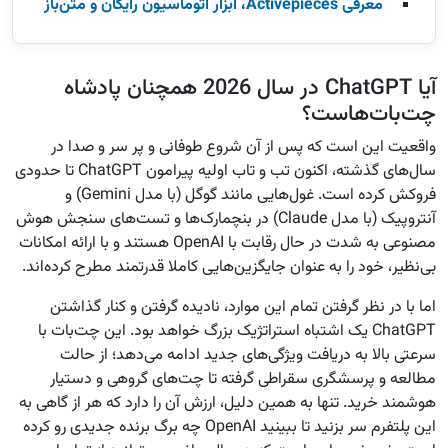
معرفی Activepieces، ابزار اتوماسیون رایگان و متن‌باز
آیا ChatGPT در سال 2026 همچنان پادشاه
چت‌بات‌هاست؟
واقعیت این است که پس از آن شروع طوفانی و پر سر و صدا در
سال‌های گذشته، اکنون تب و تاب اولیه پیرامون ChatGPT تا حدودی
فروکش کرده است. غول‌هایی مانند گوگل (با مدل Gemini) و
آنتروپیک (با مدل Claude) در بنچمارک‌ها و تست‌های سنجش هوش
مصنوعی به شدت در حال رقابت با OpenAI هستند و با ارائه امکانات
بی‌نظیر، خود را به عنوان جایگزین‌هایی کاملا قدرتمند مطرح کرده‌اند.
اما با در نظر گرفتن تمام این موارد، نادیده گرفتن و کنار گذاشتن
ChatGPT یک اشتباه استراتژیک بزرگ خواهد بود. این چت‌بات با
سرعتی بالا به دریافت ویژگی‌های جدید ادامه می‌دهد؛ از حالت
مطالعه و پرسشگری سقراطی گرفته تا چت‌های گروهی و دستیار
هوشمند خرید. تنها به همین دلیل، ارزش آن را دارد که هر از گاهی به
این پلتفرم سر بزنید تا ببینید OpenAI چه برگ برنده جدیدی رو کرده