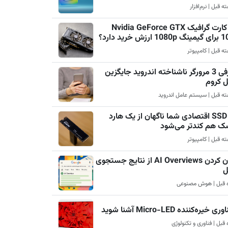
چرا کارت گرافیک Nvidia GeForce GTX
رزش خرید دارد؟
معرفی 3 مرورگر ناشناخته اندروید جایگزین
ل کروم
چرا SSD اقتصادی شما ناگهان از یک هارد
ک هم کندتر می‌شود
پنهان کردن AI Overviews از نتایج جستجوی
ل
ری خیره‌کننده Micro-LED آشنا شوید