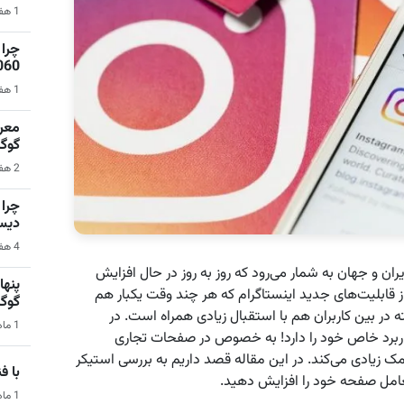
1 هفته قبل | نرم‌افزار
1060 برای گیمینگ 1080p ا
1 هفته قبل | کامپیوتر
گوگ
2 هفته قبل | سیستم عامل اندروید
دیس
4 هفته قبل | کامپیوتر
ران و جهان به شمار می‌رود که روز به روز در حال افزایش
 قابلیت‌های جدید اینستاگرام که هر چند وقت یکبار هم
گوگ
 در بین کاربران هم با استقبال زیادی همراه است. در
1 ماه قبل | هوش مصنوعی
ا کاربرد خاص خود را دارد! به خصوص در صفحات تجاری
مک زیادی می‌کند. در این مقاله قصد داریم به بررسی استیکر
با فناو
 تعامل صفحه خود را افزایش دهید.
1 ماه قبل | فناوری و تکنولوژی