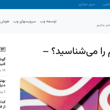
صاصی
سرور مجازی
توسعه وب
سرویسهای وب
هوش م
تر بدانیم
 را می‌شناسید؟ –
گوشی
کنید
10 ساعت قبل | سیستم عامل اندروید
دنیا
2 روز قبل | بازی‌های ویدیویی
کدام
از 