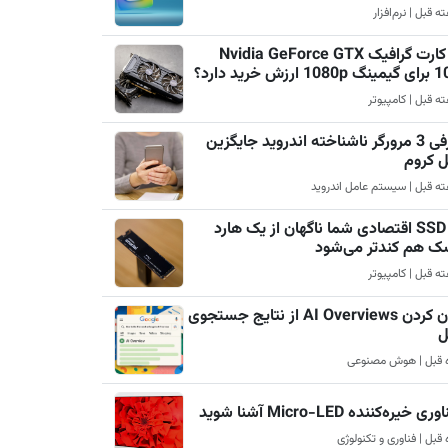
چرا کارت گرافیک Nvidia GeForce GTX
رزش خرید دارد؟
معرفی 3 مرورگر ناشناخته اندروید جایگزین
ل کروم
چرا SSD اقتصادی شما ناگهان از یک هارد
ک هم کندتر می‌شود
پنهان کردن AI Overviews از نتایج جستجوی
ل
ری خیره‌کننده Micro-LED آشنا شوید