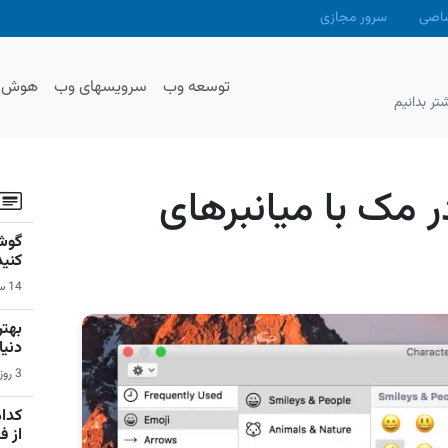
صاصی
سرور مجازی
توسعه وب
سرویسهای وب
هوش م
تر بدانیم
 مک با میانبرهای
گوشی
کنید
14 ساعت قبل | سیستم عامل اندروید
دنیا
3 روز قبل | بازی‌های ویدیویی
کدام
از 