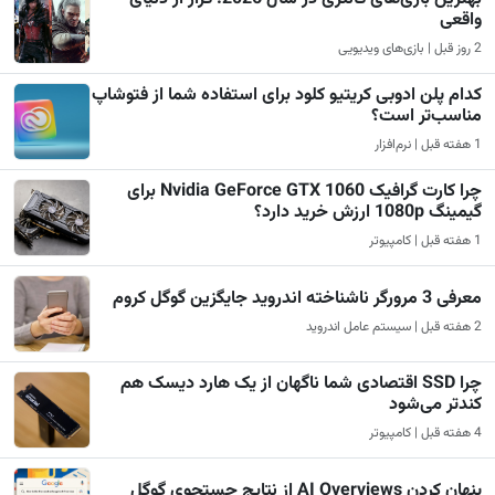
واقعی
2 روز قبل | بازی‌های ویدیویی
کدام پلن ادوبی کریتیو کلود برای استفاده شما از فتوشاپ
مناسب‌تر است؟
1 هفته قبل | نرم‌افزار
چرا کارت گرافیک Nvidia GeForce GTX 1060 برای
گیمینگ 1080p ارزش خرید دارد؟
1 هفته قبل | کامپیوتر
معرفی 3 مرورگر ناشناخته اندروید جایگزین گوگل کروم
2 هفته قبل | سیستم عامل اندروید
چرا SSD اقتصادی شما ناگهان از یک هارد دیسک هم
کندتر می‌شود
4 هفته قبل | کامپیوتر
پنهان کردن AI Overviews از نتایج جستجوی گوگل