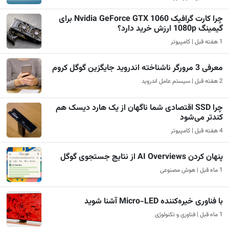
چرا کارت گرافیک Nvidia GeForce GTX 1060 برای
گیمینگ 1080p ارزش خرید دارد؟
1 هفته قبل | کامپیوتر
معرفی 3 مرورگر ناشناخته اندروید جایگزین گوگل کروم
2 هفته قبل | سیستم عامل اندروید
چرا SSD اقتصادی شما ناگهان از یک هارد دیسک هم
کندتر می‌شود
4 هفته قبل | کامپیوتر
پنهان کردن AI Overviews از نتایج جستجوی گوگل
1 ماه قبل | هوش مصنوعی
با فناوری خیره‌کننده Micro-LED آشنا شوید
1 ماه قبل | فناوری و تکنولوژی