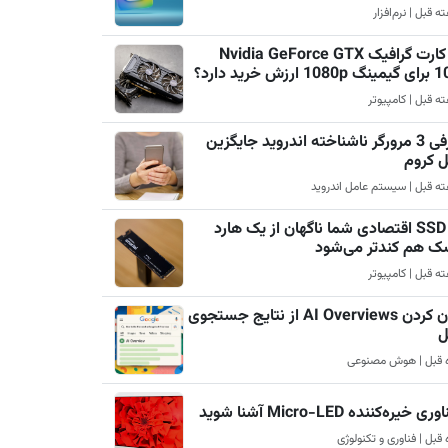
چرا کارت گرافیک Nvidia GeForce GTX
رزش خرید دارد؟
معرفی 3 مرورگر ناشناخته اندروید جایگزین
ل کروم
چرا SSD اقتصادی شما ناگهان از یک هارد
ک هم کندتر می‌شود
پنهان کردن AI Overviews از نتایج جستجوی
ل
ری خیره‌کننده Micro-LED آشنا شوید