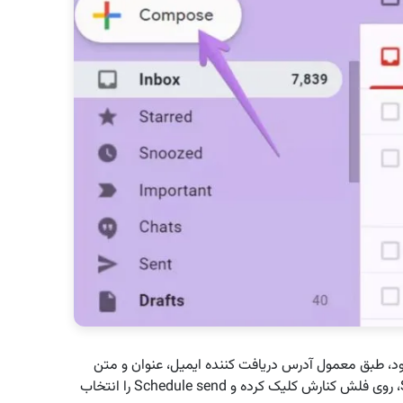
شود، طبق معمول آدرس دریافت کننده ایمیل، عنوان و متن
ایمیل خود را وارد کنید، اما به جای زدن روی دکمه Send، روی فلش کنارش کلیک کرده و Schedule send را انتخاب