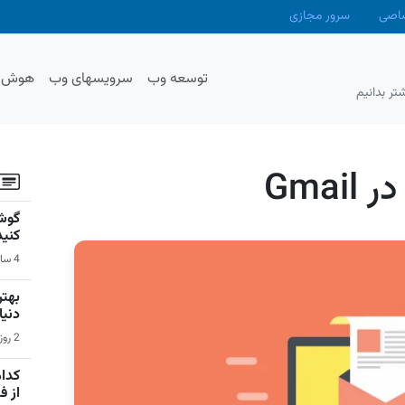
صاصی
سرور مجازی
توسعه وب
سرویسهای وب
هوش م
تر بدانیم
Gma
گوشی
کنید
4 ساعت قبل | سیستم عامل اندروید
دنیا
2 روز قبل | بازی‌های ویدیویی
کدام
از 