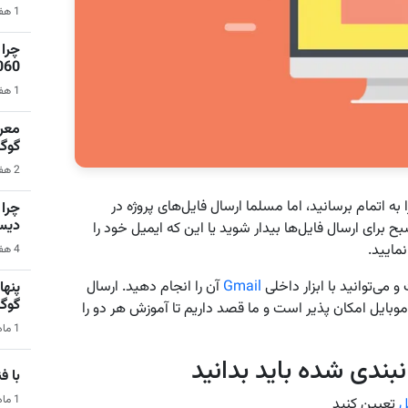
1 هفته قبل | نرم‌افزار
1060 برای گیمینگ 1080p ا
1 هفته قبل | کامپیوتر
گوگ
2 هفته قبل | سیستم عامل اندروید
ا به اتمام برسانید، اما مسلما ارسال فایل‌های پروژه در
دیس
 3 صبح کار درستی نیست. پس یا باید دوباره 8 صبح برای ارسال فایل‌ها بیدار شوید یا این که ایمیل خود را
نمایید.
4 هفته قبل | کامپیوتر
 می‌توانید با ابزار داخلی
Gmail
آن را انجام دهید. ارسال
گوگ
بایل امکان پذیر است و ما قصد داریم تا آموزش هر دو را
1 ماه قبل | هوش مصنوعی
نبندی شده باید بدانید
با فناو
1 ماه قبل | فناوری و تکنولوژی
ل
تعیین کنید