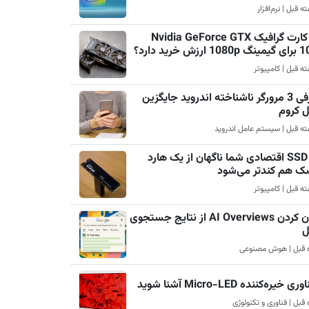
چرا کارت گرافیک Nvidia GeForce GTX
رزش خرید دارد؟
معرفی 3 مرورگر ناشناخته اندروید جایگزین
ل کروم
چرا SSD اقتصادی شما ناگهان از یک هارد
ک هم کندتر می‌شود
پنهان کردن AI Overviews از نتایج جستجوی
ل
ری خیره‌کننده Micro-LED آشنا شوید