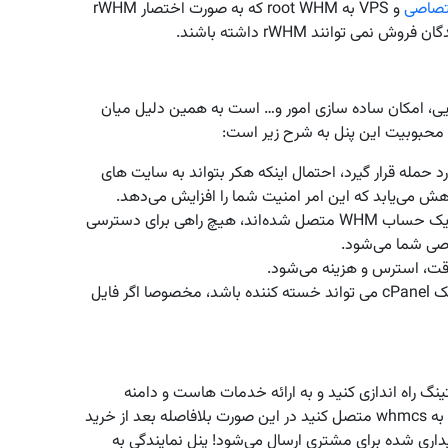
تصاصی
و VPS به root WHM که به صورت اختصار rWHM
 توانند rWHM داشته باشند.
رایی، امکان ساده سازی امور و… است به همین دلیل میان
حبوبیت این پنل به شرح زیر است:
حمله قرار گیرد، احتمال اینکه هکر بتواند به سایت های
ش می‌یابد که این امر امنیت شما را افزایش می‌دهد.
حساب ها cPanel کاربران که به یک حساب WHM متصل شده‌اند، هیچ راهی برای دسترسی
در یک cPanel می تواند خسته کننده باشد، مخصوصا اگر فایل
گ راه اندازی کنید و به ارائه خدمات هاست و دامنه
بپردازید حتما آگاه هستید در صورتی که بتوانید whm را به whmcs متصل کنید در این صورت بلافاصله بعد از خرید
 شده برای مشتری ارسال می‌شود! پنل نمایندگی به