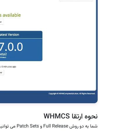
نحوه ارتقا WHMCS
شما به دو روش Full Release و Patch Sets می توانید عملیات بروز رسانی را انجام دهید.