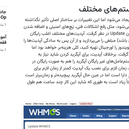
جادو
Co-Op 
یجاد می‌شود اما این تغییرات بر ساختار اصلی تأثیر نگذاشته
1 ماه قبل | بازی‌های ویدیویی
می‌شود، مثل رفع اشکالات فنی، پَچ‌های امنیتی و اضافه شدن
پشتیبانی برای درایورها و سخت‌افزارهای جدید، را می‌توان Update در نظر گرفت. آپدیت‌های مختلف اغلب رایگان
آمو
باشد) مبلغی را می‌پردازید و از آن پس به سادگی آپدیت‌ها را
فقط در 
دوز را اورجینال تهیه کنید، کلی هزینه‌بر خواهد بود اما
1 ماه قبل | کامپیوتر
د گرفت. برخلاف آپدیت، برای آپگرید کردن شاید نیاز به
‌عامل‌های غیر رایگان آپگرید را هم به‌ صورت رایگان در
 زمان لازم برای نصب یک آپدیت کمتر از زمان لازم برای
را است اما در عین حال آپگرید پیچیده‌تر و زمان‌برتر است
اً زیاد است به‌ طوری‌ که شاید این کار چند ساعت هم طول