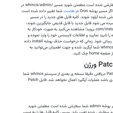
فایل php.new را حذف کنید. اگر پوشه admin شما سفارشی شده است مطمئن شوید مسیر /whmcs/admin در
سیر پوشه Cron در
هاست
شما تغییر داده شده است
 شده آپلود شوند. کلیه فایل های جدید را در مسیر
 که پرسیده می شود فایل جدید با فایل قدیمی جایگیزین شوند،
شما Replace را تایید کنید. به صفحه نصب به لینک com/install بروید! مشاهده می‌کنید به صورت خودکار به
 تایید نمایید و اطلاعات لایسنس خود را وارد نموده و
مراحل آپگرید را دنبال کنید تا پایگاه داده ی شما نیز بروز رسانی شود. زمانی که درخواست حذف پوشه install داده
شد، این پوشه را از مسیر نصب حذف کنید. هم اکنون whmcs شما آپگرید شده و جهت اطمینان می‌توانید به
حتما قبل از شروع اطمینان حاصل کنید که نسخه ی Patch دریافتی دقیقا نسخه ی بعدی از سیستم whmcs شما
باشد زیرا اگر فایل پچ نسخه ی دیگری بجز نسخه ی بعدی باشد عملیات آپگیرد اعمال نخواهد شد. فایل Patch
فایل ZIP را دانلود و در کامپیوتر خود اکسترکت کنید. اگر پوشه admin شما سفارشی شده است مطمئن شوید
د به همان نام سفارشی شده تغییر یابد. سپس کلیه فایل ها را به مسیر