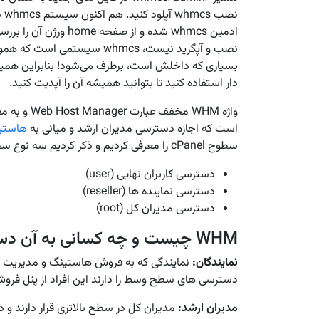
نص
ادمین whmcs شده و از 
نصب و آپگرید نیست، whmcs سیس
دار استفاده کنید تا بتوانید همیشه آن را آپدیت کنید.
واژه WHM مخفف عبارت Web Host Manager و به معنای مدیریت
است که اجازه دسترسی مدیران ارشد و میانی به
هاستی
سطوح cPanel را معرفی کردیم و ذکر کردیم سه نوع سطح دسترسی به هاستینگ وجود دارد که عبارت اند از:
دسترسی کاربران نهایی (user)
دسترسی نماینده ها (reseller)
دسترسی مدیران کل (root)
WHM چیست و چه کسانی به آن دسترسی دارند؟
نمایندگان:
نمایندگی که به فروش هاستینگ و مدیریت کا
دسترسی های سطح وسط را دارند این افراد از پنل فروش WHM استفاده می کن
مدیران ارشد:
مدیران کل در سطح بالاتری قرار دارند و 