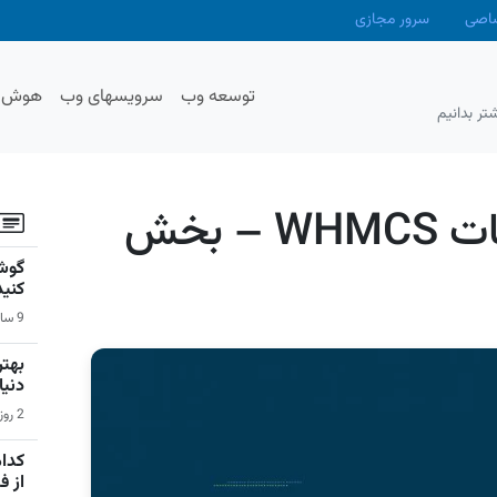
صاصی
سرور مجازی
توسعه وب
سرویسهای وب
هوش م
تر بدانیم
آموزش نصب و تنظیمات WHMCS – بخش
گوشی
کنید
9 ساعت قبل | سیستم عامل اندروید
دنیا
2 روز قبل | بازی‌های ویدیویی
کدام
از 