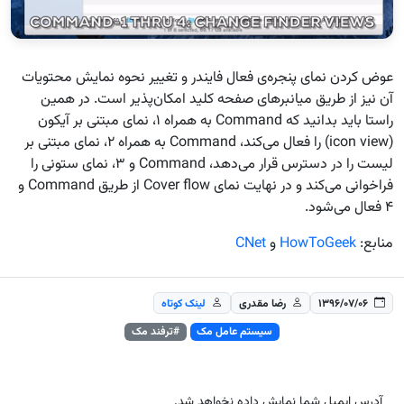
عوض کردن نمای پنجره‌ی فعال فایندر و تغییر نحوه نمایش محتویات
آن نیز از طریق میانبرهای صفحه کلید امکان‌پذیر است. در همین
راستا باید بدانید که Command به همراه ۱، نمای مبتنی بر آیکون
(icon view) را فعال می‌کند، Command به همراه ۲، نمای مبتنی بر
لیست را در دسترس قرار می‌دهد، Command و ۳، نمای ستونی را
فراخوانی می‌کند و در نهایت نمای Cover flow از طریق Command‌ و
۴ فعال می‌شود.
منابع:
HowToGeek
و
CNet
۱۳۹۶/۰۷/۰۶
رضا مقدری
لینک کوتاه
سیستم عامل مک
#ترفند مک
آدرس ایمیل شما نمایش داده نخواهد شد.