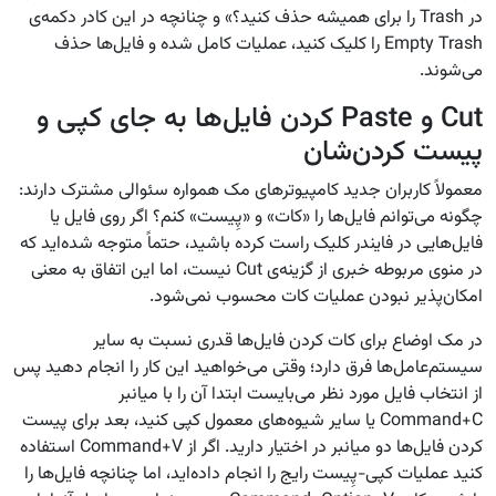
در Trash را برای همیشه حذف کنید؟» و چنانچه در این کادر دکمه‌ی
Empty Trash را کلیک کنید، عملیات کامل شده و فایل‌ها حذف
می‌شوند.
Cut و Paste کردن فایل‌ها به جای کپی و
پیست کردن‌شان
معمولاً کاربران جدید کامپیوترهای مک همواره سئوالی مشترک دارند:
چگونه می‌توانم فایل‌ها را «کات» و «پِیست» کنم؟ اگر روی فایل یا
فایل‌هایی در فایندر کلیک راست کرده باشید، حتماً متوجه شده‌اید که
در منوی مربوطه خبری از گزینه‌ی Cut نیست، اما این اتفاق به معنی
امکان‌پذیر نبودن عملیات کات محسوب نمی‌شود.
در مک اوضاع برای کات کردن فایل‌ها قدری نسبت به سایر
سیستم‌عامل‌ها فرق دارد؛ وقتی می‌خواهید این کار را انجام دهید پس
از انتخاب فایل مورد نظر می‌بایست ابتدا آن را با میانبر
Command+C یا سایر شیوه‌های معمول کپی کنید، بعد برای پیست
کردن فایل‌ها دو میانبر در اختیار دارید. اگر از Command+V استفاده
کنید عملیات کپی-پِیست رایج را انجام داده‌اید، اما چنانچه فایل‌ها را