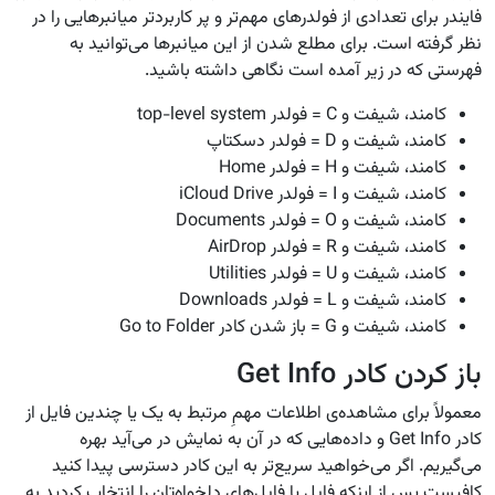
فایندر برای تعدادی از فولدرهای مهم‌تر و پر کاربردتر میانبرهایی را در
نظر گرفته است. برای مطلع شدن از این میانبرها می‌توانید به
فهرستی که در زیر آمده است نگاهی داشته باشید.
کامند، شیفت و C = فولدر top-level system
کامند، شیفت و D = فولدر دسکتاپ
کامند، شیفت و H = فولدر Home
کامند، شیفت و I = فولدر iCloud Drive
کامند، شیفت و O = فولدر Documents
کامند، شیفت و R = فولدر AirDrop
کامند، شیفت و U = فولدر Utilities
کامند، شیفت و L = فولدر Downloads
کامند، شیفت و G = باز شدن کادر Go to Folder
باز کردن کادر Get Info
معمولاً برای مشاهده‌ی اطلاعات مهمِ مرتبط به یک یا چندین فایل از
کادر Get Info و داده‌هایی که در آن به نمایش در می‌آید بهره
می‌گیریم. اگر می‌خواهید سریع‌تر به این کادر دسترسی پیدا کنید
کافیست پس از اینکه فایل یا فایل‌های دلخوا‌ه‌تان را انتخاب کردید به