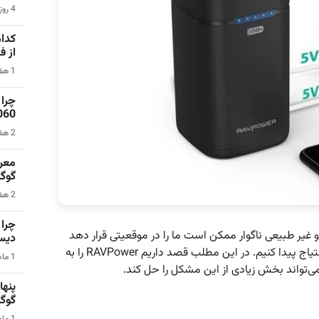
4 روز قبل | بازی‌های ویدیویی
کدام
از 
1 هفته قبل | نرم‌افزار
1060 برای گیمینگ 1080p ا
2 هفته قبل | کامپیوتر
گوگ
2 هفته قبل | سیستم عامل اندروید
 غیر طبیعی ناگوار ممکن است ما را در موقعیتی قرار دهد
دیس
بزرگ‌تری از نسخه‌های معمول موبایل احتیاج پیدا کنیم. در این مطلب قصد داریم RAVPower را به
1 ماه قبل | کامپیوتر
گوگ