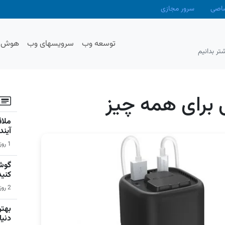
صاصی
سرور مجازی
توسعه وب
سرویسهای وب
هوش م
تر بدانیم
آیند
1 روز قبل | اخبار
گوشی
کنید
2 روز قبل | سیستم عامل اندروید
دنیا