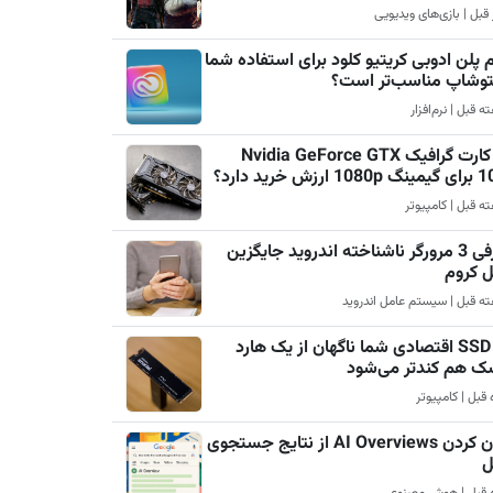
 پلن ادوبی کریتیو کلود برای استفاده شما
فتوشاپ مناسب‌تر است؟
چرا کارت گرافیک Nvidia GeForce GTX
رزش خرید دارد؟
معرفی 3 مرورگر ناشناخته اندروید جایگزین
ل کروم
چرا SSD اقتصادی شما ناگهان از یک هارد
ک هم کندتر می‌شود
پنهان کردن AI Overviews از نتایج جستجوی
ل