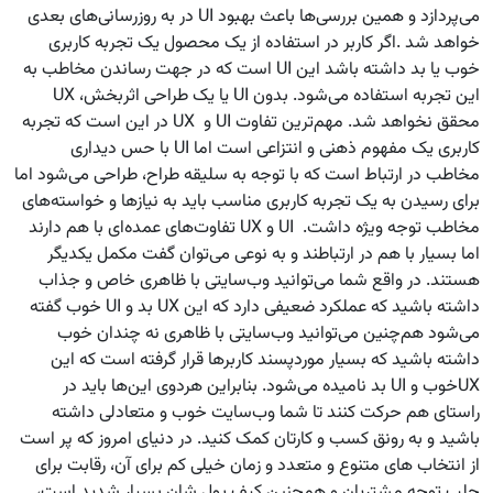
می‌پردازد و همین بررسی‌ها باعث بهبود UI در به روزرسانی‌های بعدی
خواهد شد .اگر کاربر در استفاده از یک محصول یک تجربه کاربری
خوب یا بد داشته باشد این UI است که در جهت رساندن مخاطب به
این تجربه استفاده می‌شود. بدون UI یا یک طراحی اثربخش، UX
محقق نخواهد شد. مهم‌ترین تفاوت UI و UX در این است که تجربه
کاربری یک مفهوم ذهنی و انتزاعی است اما UI با حس دیداری
مخاطب در ارتباط است که با توجه به سلیقه طراح، طراحی می‌شود اما
برای رسیدن به یک تجربه کاربری مناسب باید به نیازها و خواسته‌های
مخاطب توجه ویژه داشت. UI و UX تفاوت‌های عمده‌ای با هم دارند
اما بسیار با هم در ارتباطند و به نوعی می‌توان گفت مکمل یکدیگر
هستند. در واقع شما می‌توانید وب‌سایتی با ظاهری خاص و جذاب
داشته باشید که عملکرد ضعیفی دارد که این UX بد و UI خوب گفته
می‌شود هم‌چنین می‌توانید وب‌سایتی با ظاهری نه چندان خوب
داشته باشید که بسیار موردپسند کاربرها قرار گرفته است که این
UXخوب و UI بد نامیده می‌شود. بنابراین هردوی این‌ها باید در
راستای هم حرکت کنند تا شما وب‌سایت خوب و متعادلی داشته
باشید و به رونق کسب و کارتان کمک کنید. در دنیای امروز که پر است
از انتخاب های متنوع و متعدد و زمان خیلی کم برای آن، رقابت برای
جلب توجه مشتریان و همچنین کیف پول شان بسیار شدید است،