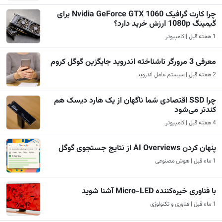
چرا کارت گرافیک Nvidia GeForce GTX 1060 برای
گیمینگ 1080p ارزش خرید دارد؟
1 هفته قبل | کامپیوتر
معرفی 3 مرورگر ناشناخته اندروید جایگزین گوگل کروم
2 هفته قبل | سیستم عامل اندروید
چرا SSD اقتصادی شما ناگهان از یک هارد دیسک هم
کندتر می‌شود
4 هفته قبل | کامپیوتر
پنهان کردن AI Overviews از نتایج جستجوی گوگل
1 ماه قبل | هوش مصنوعی
با فناوری خیره‌کننده Micro-LED آشنا شوید
1 ماه قبل | فناوری و تکنولوژی