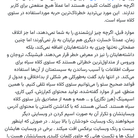
اگرچه حاوی کلمات کلیدی هستند اما عملاً هیچ منفعتی برای کاربر
ندارند. این مورد بی‌تردید خطرناک‌ترین حربه مورداستفاده در سئوی
کلاه سیاه است.
موارد قبل، اگرچه چیز ارزشمندی را به شما نمی‌دهند، اما جز اتلاف
زمان، عمدتاً خسارت دیگری هم برایتان به بار نمی‌آورند؛ اما چنین
صفحاتی نه‌تنها چیزی به داشته‌هایتان اضافه نمی‌کند، بلکه
داشته‌هایتان را نیز در معرض خطر قرار می‌دهند. فیشینگ، تروجان و
ویروس از متداول‌ترین خطراتی هستند که سئوی کلاه سیاه برای
سرقت اطلاعات یا آسیب رساندن به سیستمتان از آن‌ها استفاده
می‌کند. در انتها باید گفت به‌طورکلی هر شکلی از بداخلاقی و عدول از
قواعد صحیح سئو را می‌توانیم سئوی کلاه سیاه تلقی کنیم. با همین
منطق، غیر از موارد گفته‌شده، تولید محتوای کم‌ارزش، کپی کاری،
اسپمینگ (هرز نگاری) و … همه و همه از مصادیق بارز سئوی کلاه
سیاه هستند. کسانی هستند که با گذاشتن کامنتی با محتوای آدرس
وبسایتشان و تکرار آن به صورت اسپم کردن در وبسایتی دیگر
میخواهند رنک وبسایت خودشان را بالا ببرند . در صورتی که اینطور
نیست و رنک وبسایت برعکس افت میکند . برخی در وبسایت هایشان
لینک ها و تکست هایی که حاوی کلمات کلیدی وبسایتشان هست را