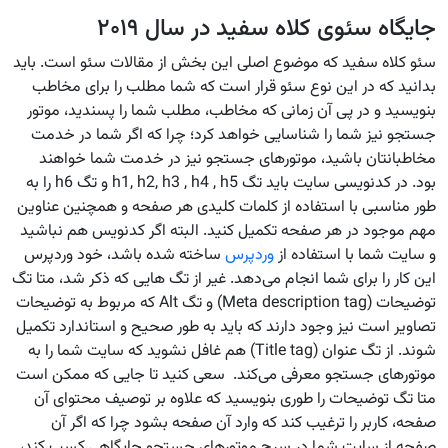
جایگاه سئوی کلاه سفید در سال ۲۰۱۹
سئو کلاه سفید که موضوع اصلی این بخش از مقالات سئو است. باید
بدانید که در این نوع سئو قرار است که شما مطلب را برای مخاطب
بنویسید و در پی آن زمانی که مخاطب، مطلب شما را پسندید، موتور
جستجو نیز شما را شناسایی خواهد کرد؛ چرا که اگر شما در خدمت
مخاطبانتان باشید، موتورهای جستجو نیز در خدمت شما خواهند
بود. در کدنویسی سایت باید تگ h1, h2, h3 , h4 , h5 و تگ h6 را به
طور مناسبی با استفاده از کلمات کلیدی هر صفحه و همچنین عناوین
مهم موجود در هر صفحه تکمیل کنید. البته اگر کدنویس هم نباشید
و سایت شما با استفاده از
وردپرس
ساخته شده باشد، خود وردپرس
این کار را برای شما انجام می‌دهد. غیر از تگ هایی که ذکر شد، متا تگ
توضیحات (Meta description tag) و تگ Alt که مربوط به توضیحات
تصاویر است نیز وجود دارند که باید به طور صحیح و استاندارد تکمیل
شوند. از تگ عنوان (Title tag) هم غافل نشوید که سایت شما را به
موتورهای جستجو معرفی می‌کند. سعی کنید تا جایی که ممکن است
متا تگ توضیحات را طوری بنویسید که علاوه بر توصیف محتوای آن
صفحه، کاربر را ترغیب کند که وارد آن صفحه بشود چرا که اگر آن
صفحه از سایت شما در سرچ موتورهای جستجو جایگاهی کسب کند،