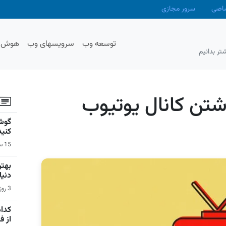
صاصی
سرور مجازی
توسعه وب
سرویسهای وب
هوش م
تر بدانیم
اشتن کانال یوتیوب
گوشی
کنید
15 ساعت قبل | سیستم عامل اندروید
دنیا
3 روز قبل | بازی‌های ویدیویی
کدام
از 