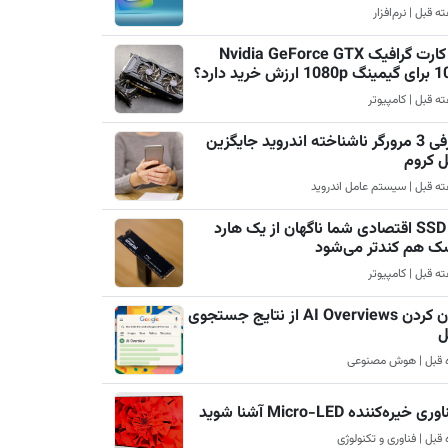
چرا کارت گرافیک Nvidia GeForce GTX
رزش خرید دارد؟
معرفی 3 مرورگر ناشناخته اندروید جایگزین
ل کروم
چرا SSD اقتصادی شما ناگهان از یک هارد
ک هم کندتر می‌شود
پنهان کردن AI Overviews از نتایج جستجوی
ل
ری خیره‌کننده Micro-LED آشنا شوید