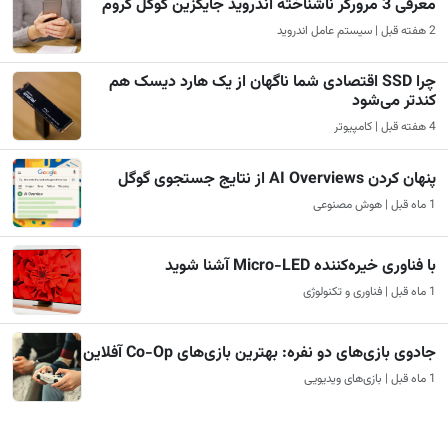
معرفی 3 مرورگر ناشناخته اندروید جایگزین گوگل کروم
2 هفته قبل | سیستم عامل اندروید
چرا SSD اقتصادی شما ناگهان از یک هارد دیسک هم
کندتر می‌شود
4 هفته قبل | کامپیوتر
پنهان کردن AI Overviews از نتایج جستجوی گوگل
1 ماه قبل | هوش مصنوعی
با فناوری خیره‌کننده Micro-LED آشنا شوید
1 ماه قبل | فناوری و تکنولوژی
جادوی بازی‌های دو نفره: بهترین بازی‌های Co-Op آفلاین
1 ماه قبل | بازی‌های ویدیویی