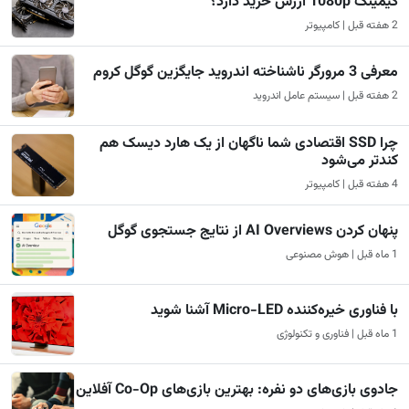
گیمینگ 1080p ارزش خرید دارد؟
2 هفته قبل | کامپیوتر
معرفی 3 مرورگر ناشناخته اندروید جایگزین گوگل کروم
2 هفته قبل | سیستم عامل اندروید
چرا SSD اقتصادی شما ناگهان از یک هارد دیسک هم
کندتر می‌شود
4 هفته قبل | کامپیوتر
پنهان کردن AI Overviews از نتایج جستجوی گوگل
1 ماه قبل | هوش مصنوعی
با فناوری خیره‌کننده Micro-LED آشنا شوید
1 ماه قبل | فناوری و تکنولوژی
جادوی بازی‌های دو نفره: بهترین بازی‌های Co-Op آفلاین