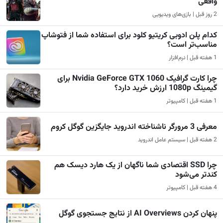
واقعی
2 روز قبل | بازی‌های ویدیویی
کدام پلن ادوبی کریتیو کلود برای استفاده شما از فتوشاپ
مناسب‌تر است؟
1 هفته قبل | نرم‌افزار
چرا کارت گرافیک Nvidia GeForce GTX 1060 برای
گیمینگ 1080p ارزش خرید دارد؟
1 هفته قبل | کامپیوتر
معرفی 3 مرورگر ناشناخته اندروید جایگزین گوگل کروم
2 هفته قبل | سیستم عامل اندروید
چرا SSD اقتصادی شما ناگهان از یک هارد دیسک هم
کندتر می‌شود
4 هفته قبل | کامپیوتر
پنهان کردن AI Overviews از نتایج جستجوی گوگل