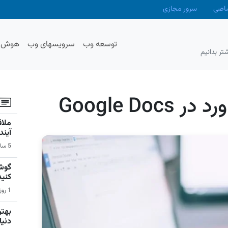
صاصی
سرور مجازی
توسعه وب
سرویسهای وب
هوش م
تر بدانیم
Google Do
آیند
5 ساعت قبل | اخبار
گوشی
کنید
1 روز قبل | سیستم عامل اندروید
دنیا