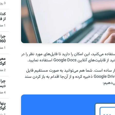
3 روز قبل | بازی‌های ویدیویی
کدام
از 
1 هفته قبل | نرم‌افزار
1060 برای گیمینگ 1080p ا
1 هفته قبل | کامپیوتر
 (Microsoft Word) برای تایپ استفاده می‌کنید، این امکان را دارید تا فایل‌های مورد نظر را در
گوگ
‌های ورد در محیط Google Docs نیز بسیار ساده است. شما هم می‌توانید به صورت مستقیم فایل
2 هفته قبل | سیستم عامل اندروید
خود را در این سرویس باز کنید یا این که ابتدا آن را در Google Drive ذخیره کرده و از آن‌جا اقدام به باز کردن سند
ی‌دهیم:
دیس
4 هفته قبل | کامپیوتر
گوگ