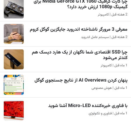
چرا کارت گرافیک Nvidia GeForce GTX 1060 برای
گیمینگ 1080p ارزش خرید دارد؟
2 هفته قبل | کامپیوتر
معرفی 3 مرورگر ناشناخته اندروید جایگزین گوگل کروم
2 هفته قبل | سیستم عامل اندروید
چرا SSD اقتصادی شما ناگهان از یک هارد دیسک هم
کندتر می‌شود
1 ماه قبل | کامپیوتر
پنهان کردن AI Overviews از نتایج جستجوی گوگل
1 ماه قبل | هوش مصنوعی
با فناوری خیره‌کننده Micro-LED آشنا شوید
1 ماه قبل | فناوری و تکنولوژی