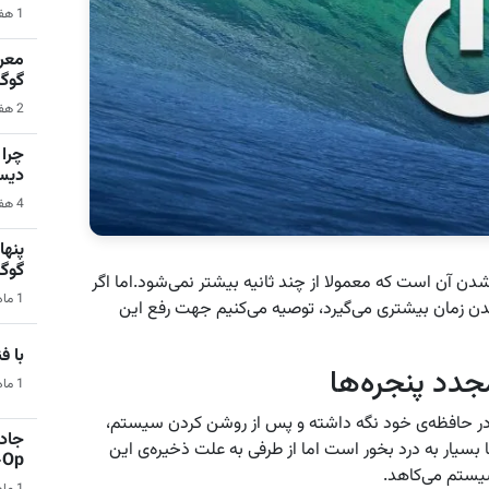
1 هفته قبل | کامپیوتر
گوگ
2 هفته قبل | سیستم عامل اندروید
دیس
4 هفته قبل | کامپیوتر
گوگ
 آن است که معمولا از چند ثانیه بیشتر نمی‌شود.اما اگر
1 ماه قبل | هوش مصنوعی
مان بیشتری می‌گیرد، توصیه می‌کنیم جهت رفع این
با فناو
دد پنجره‌ها
1 ماه قبل | فناوری و تکنولوژی
ا در حافظه‌ی خود نگه داشته و پس از روشن کردن سیستم،
جادو
بسیار به درد بخور است اما از طرفی به علت ذخیره‌ی این
Co-Op 
یستم می‌کاهد.