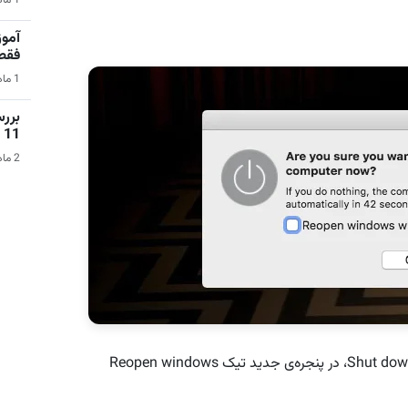
1 ماه قبل | بازی‌های ویدیویی
آمو
فقط در 
1 ماه قبل | کامپیوتر
بررس
11
2 ماه قبل | سیستم عامل ویندوز
برای غیرفعال کردن این قابلیت پس از انتخاب گزینه‌ی Shut down، در پنجره‌ی جدید تیک Reopen windows