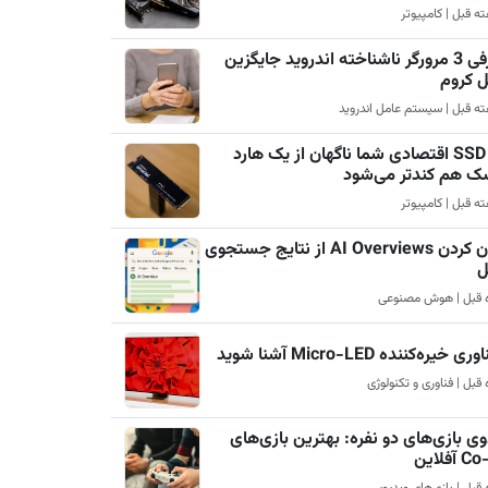
معرفی 3 مرورگر ناشناخته اندروید جایگزین
ل کروم
چرا SSD اقتصادی شما ناگهان از یک هارد
ک هم کندتر می‌شود
پنهان کردن AI Overviews از نتایج جستجوی
ل
ری خیره‌کننده Micro-LED آشنا شوید
ی بازی‌های دو نفره: بهترین بازی‌های
آفلاین