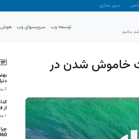
صاصی
سرور مجازی
توسعه وب
سرویسهای وب
هوش م
تر بدانیم
ت خاموش شدن در
دنیا
2 روز قبل | بازی‌های ویدیویی
کدام
از 
1 هفته قبل | نرم‌افزار
1060 برای گیمینگ 1080p ا