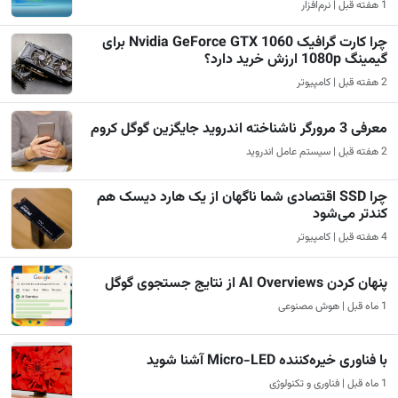
1 هفته قبل | نرم‌افزار
چرا کارت گرافیک Nvidia GeForce GTX 1060 برای
گیمینگ 1080p ارزش خرید دارد؟
2 هفته قبل | کامپیوتر
معرفی 3 مرورگر ناشناخته اندروید جایگزین گوگل کروم
2 هفته قبل | سیستم عامل اندروید
چرا SSD اقتصادی شما ناگهان از یک هارد دیسک هم
کندتر می‌شود
4 هفته قبل | کامپیوتر
پنهان کردن AI Overviews از نتایج جستجوی گوگل
1 ماه قبل | هوش مصنوعی
با فناوری خیره‌کننده Micro-LED آشنا شوید
1 ماه قبل | فناوری و تکنولوژی