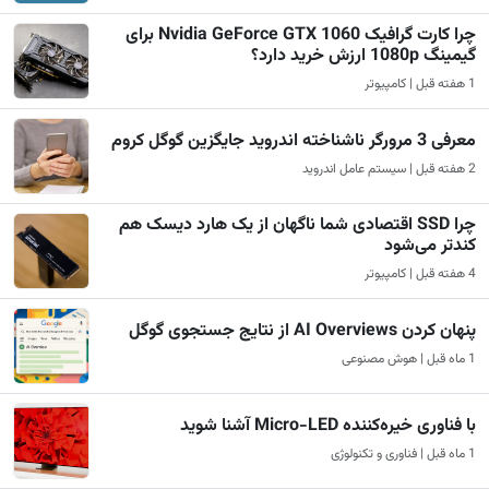
چرا کارت گرافیک Nvidia GeForce GTX 1060 برای
گیمینگ 1080p ارزش خرید دارد؟
1 هفته قبل | کامپیوتر
معرفی 3 مرورگر ناشناخته اندروید جایگزین گوگل کروم
2 هفته قبل | سیستم عامل اندروید
چرا SSD اقتصادی شما ناگهان از یک هارد دیسک هم
کندتر می‌شود
4 هفته قبل | کامپیوتر
پنهان کردن AI Overviews از نتایج جستجوی گوگل
1 ماه قبل | هوش مصنوعی
با فناوری خیره‌کننده Micro-LED آشنا شوید
1 ماه قبل | فناوری و تکنولوژی