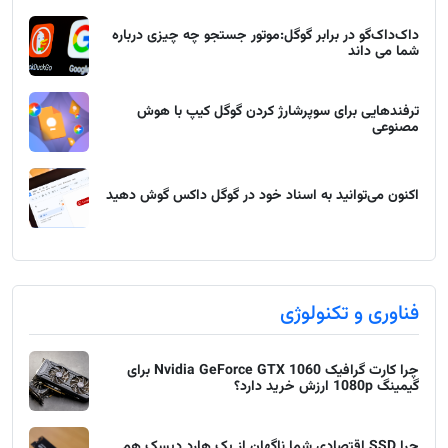
داک‌داک‌گو در برابر گوگل:موتور جستجو چه چیزی درباره
شما می داند
ترفندهایی برای سوپرشارژ کردن گوگل کیپ با هوش
مصنوعی
اکنون می‌توانید به اسناد خود در گوگل داکس گوش دهید
فناوری و تکنولوژی
چرا کارت گرافیک Nvidia GeForce GTX 1060 برای
گیمینگ 1080p ارزش خرید دارد؟
چرا SSD اقتصادی شما ناگهان از یک هارد دیسک هم