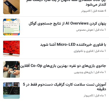
چرا SSD اقتصادی شما ناگهان از یک هارد دیسک هم
کندتر می‌شود
4 هفته قبل | کامپیوتر
پنهان کردن AI Overviews از نتایج جستجوی گوگل
1 ماه قبل | هوش مصنوعی
با فناوری خیره‌کننده Micro-LED آشنا شوید
1 ماه قبل | فناوری و تکنولوژی
جادوی بازی‌های دو نفره: بهترین بازی‌های Co-Op آفلاین
1 ماه قبل | بازی‌های ویدیویی
آموزش تست سلامت کارت گرافیک دست‌دوم فقط در 5
دقیقه
1 ماه قبل | کامپیوتر