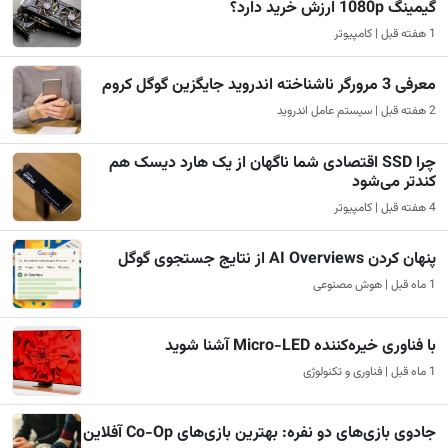
گیمینگ 1080p ارزش خرید دارد؟
1 هفته قبل | کامپیوتر
معرفی 3 مرورگر ناشناخته اندروید جایگزین گوگل کروم
2 هفته قبل | سیستم عامل اندروید
چرا SSD اقتصادی شما ناگهان از یک هارد دیسک هم
کندتر می‌شود
4 هفته قبل | کامپیوتر
پنهان کردن AI Overviews از نتایج جستجوی گوگل
1 ماه قبل | هوش مصنوعی
با فناوری خیره‌کننده Micro-LED آشنا شوید
1 ماه قبل | فناوری و تکنولوژی
جادوی بازی‌های دو نفره: بهترین بازی‌های Co-Op آفلاین